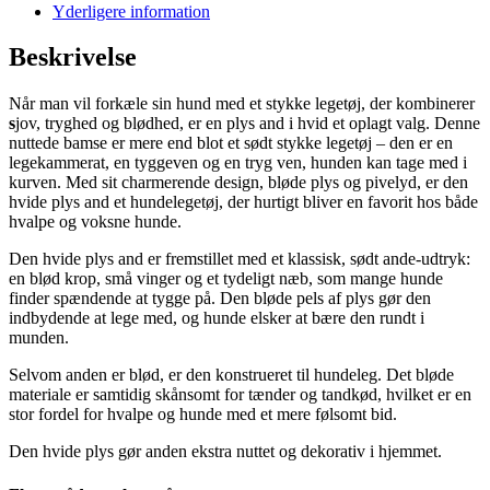
Yderligere information
Beskrivelse
Når man vil forkæle sin hund med et stykke legetøj, der kombinerer
s
jov, tryghed og blødhed, er en plys and i hvid et oplagt valg. Denne
nuttede bamse er mere end blot et sødt stykke legetøj – den er en
legekammerat, en tyggeven og en tryg ven, hunden kan tage med i
kurven. Med sit charmerende design, bløde plys og pivelyd, er den
hvide plys and et hundelegetøj, der hurtigt bliver en favorit hos både
hvalpe og voksne hunde.
Den hvide plys and er fremstillet med et klassisk, sødt ande-udtryk:
en blød krop, små vinger og et tydeligt næb, som mange hunde
finder spændende at tygge på. Den bløde pels af plys gør den
indbydende at lege med, og hunde elsker at bære den rundt i
munden.
Selvom anden er blød, er den konstrueret til hundeleg. Det bløde
materiale er samtidig skånsomt for tænder og tandkød, hvilket er en
stor fordel for hvalpe og hunde med et mere følsomt bid.
Den hvide plys gør anden ekstra nuttet og dekorativ i hjemmet.