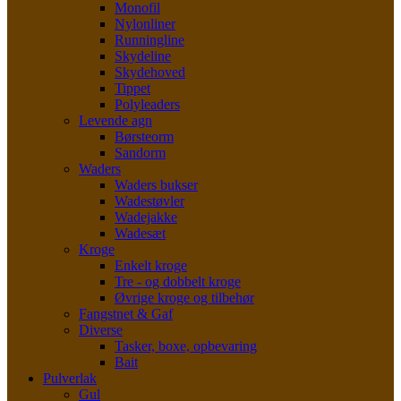
Monofil
Nylonliner
Runningline
Skydeline
Skydehoved
Tippet
Polyleaders
Levende agn
Børsteorm
Sandorm
Waders
Waders bukser
Wadestøvler
Wadejakke
Wadesæt
Kroge
Enkelt kroge
Tre - og dobbelt kroge
Øvrige kroge og tilbehør
Fangstnet & Gaf
Diverse
Tasker, boxe, opbevaring
Bait
Pulverlak
Gul