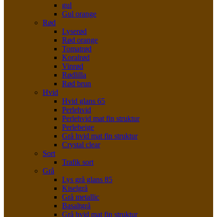
gul
Gul orange
Rød
Lyserød
Rød orange
Tomatrød
Koralrød
Vinrød
Rødlilla
Rød brun
Hvid
Hvid glans 65
Perlehvid
Perlehvid mat fin struktur
Perlebeige
Grå hvid mat fin struktur
Crystal clear
Sort
Trafik sort
Grå
Lys grå glans 85
Kiselgrå
Grå metallic
Basaltgrå
Grå hvid mat fin struktur