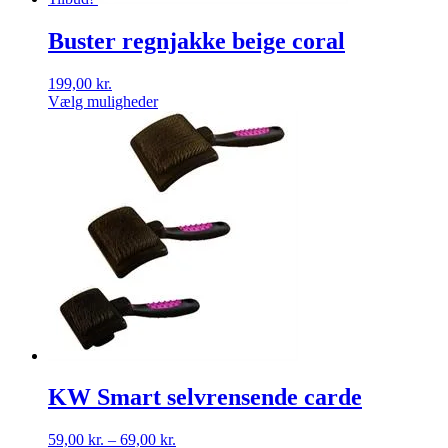
Buster regnjakke beige coral
199,00
kr.
Dette
Vælg muligheder
vare
har
flere
varianter.
Mulighederne
kan
vælges
på
varesiden
KW Smart selvrensende carde
Prisinterval:
59,00
kr.
–
69,00
kr.