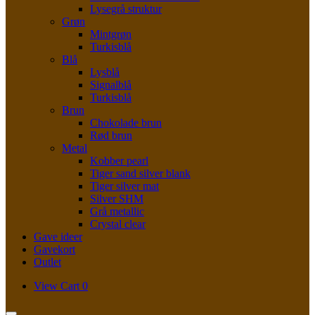
Lysegrå struktur
Grøn
Mintgrøn
Turkisblå
Blå
Lysblå
Signalblå
Turkisblå
Brun
Chokolade brun
Rød brun
Metal
Kobber pearl
Tiger sand silver blank
Tiger silver mat
Silver SHM
Grå metallic
Crystal clear
Gave ideer
Gavekort
Outlet
View
View Cart
0
shopping
cart