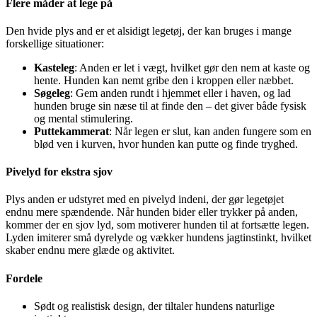
Flere måder at lege på
Den hvide plys and er et alsidigt legetøj, der kan bruges i mange
forskellige situationer:
Kasteleg
: Anden er let i vægt, hvilket gør den nem at kaste og
hente. Hunden kan nemt gribe den i kroppen eller næbbet.
Søgeleg
: Gem anden rundt i hjemmet eller i haven, og lad
hunden bruge sin næse til at finde den – det giver både fysisk
og mental stimulering.
Puttekammerat
: Når legen er slut, kan anden fungere som en
blød ven i kurven, hvor hunden kan putte og finde tryghed.
Pivelyd for ekstra sjov
Plys anden er udstyret med en pivelyd indeni, der gør legetøjet
endnu mere spændende. Når hunden bider eller trykker på anden,
kommer der en sjov lyd, som motiverer hunden til at fortsætte legen.
Lyden imiterer små dyrelyde og vækker hundens jagtinstinkt, hvilket
skaber endnu mere glæde og aktivitet.
Fordele
Sødt og realistisk design, der tiltaler hundens naturlige