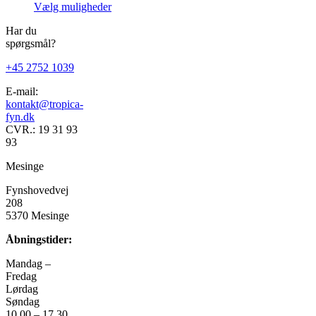
Dette
59,00 kr.
Vælg muligheder
vare
til
Har du
har
69,00 kr.
spørgsmål?
flere
varianter.
+45 2752 1039
Mulighederne
kan
E-mail:
vælges
kontakt@tropica-
på
fyn.dk
varesiden
CVR.: 19 31 93
93
Mesinge
Fynshovedvej
208
5370 Mesinge
Åbningstider:
Mandag –
Fredag
Lørdag
Søndag
10.00 – 17.30