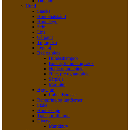
Tilbehør
Hund
Snacks
Hundehalsbånd
Hundetegn
Sele
Line
Gå pænt
Tøj og sko
Legetøj
Bad og pleje
Hundeshampoo
Børster, kamme og sakse
Negle og potepleje
Øjne, øre og tandpleje
Sårpleje
Mod utøj
Hygiejne
Løbetidsbukser
Rengøring og lugtfjerner
Skåle
Hundesenge
Transport til hund
Diverse
Mundkurv