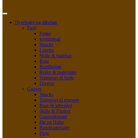
Dyrefoder og tilbehør
Fugl
Foder
kosttilskud
Snacks
Legetøj
Skåle & badekar
Bure
Burtilbehør
Reder & materialer
Transport til fugle
Diverse
Gnaver
Snacks
Transport til gnavere
Bure & løbegård
Skåle & Flasker
Gnaverlegetøj
Hø og Halm
Bundmaterialer
Pleje