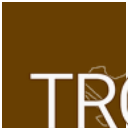
Gå
til
indhold