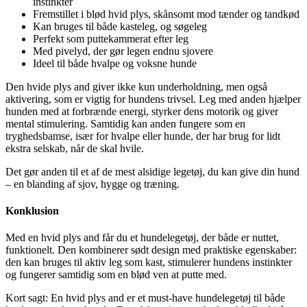
instinkter
Fremstillet i blød hvid plys, skånsomt mod tænder og tandkød
Kan bruges til både kasteleg, og søgeleg
Perfekt som puttekammerat efter leg
Med pivelyd, der gør legen endnu sjovere
Ideel til både hvalpe og voksne hunde
Den hvide plys and giver ikke kun underholdning, men også
aktivering, som er vigtig for hundens trivsel. Leg med anden hjælper
hunden med at forbrænde energi, styrker dens motorik og giver
mental stimulering. Samtidig kan anden fungere som en
tryghedsbamse, især for hvalpe eller hunde, der har brug for lidt
ekstra selskab, når de skal hvile.
Det gør anden til et af de mest alsidige legetøj, du kan give din hund
– en blanding af sjov, hygge og træning.
Konklusion
Med en hvid plys and får du et hundelegetøj, der både er nuttet,
funktionelt. Den kombinerer sødt design med praktiske egenskaber:
den kan bruges til aktiv leg som kast, stimulerer hundens instinkter
og fungerer samtidig som en blød ven at putte med.
Kort sagt: En hvid plys and er et must-have hundelegetøj til både