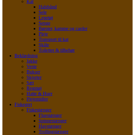
Kat
Halsbånd
Sele
Legetøj
Senge
Børster, kamme og carder
Pleje
Transport til kat
Skåle
Toiletter & tilbehør
Beklædning
Jakke
Veste
Bukser
Skjorter
Sæt
Regntøj
Hatte & Huer
Plejemidler
Fiskegrej
Fiskestænger
Fluestænger
Spinnestænger
Havstænger
Trollingstænger