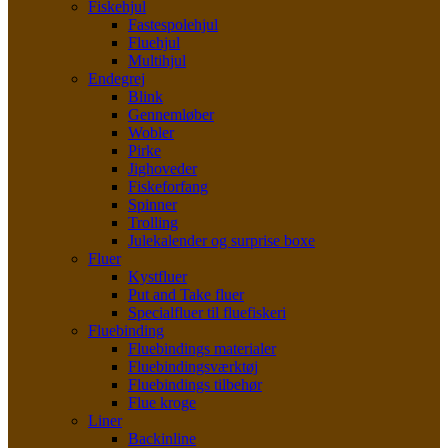
Fiskehjul
Fastespolehjul
Fluehjul
Multihjul
Endegrej
Blink
Gennemløber
Wobler
Pirke
Jighoveder
Fiskeforfang
Spinner
Trolling
Julekalender og surprise boxe
Fluer
Kystfluer
Put and Take fluer
Specialfluer til fluefiskeri
Fluebinding
Fluebindings materialer
Fluebindingsværktøj
Fluebindings tilbehør
Flue kroge
Liner
Backinline