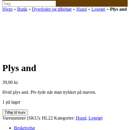
Søg
efter:
Hjem
»
Butik
»
Dyrefoder og tilbehør
»
Hund
»
Legetøj
»
Plys and
Plys and
39,00
kr.
Hvid plys and. Piv-lyde når man trykker på maven.
1 på lager
Plys
Tilføj til kurv
and
Varenummer (SKU):
HL22
Kategorier:
Hund
,
Legetøj
antal
Beskrivelse