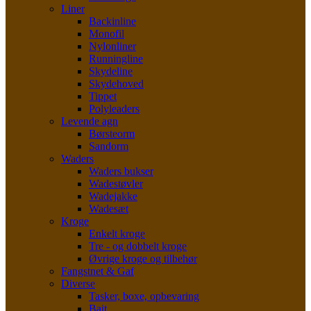
Liner
Backinline
Monofil
Nylonliner
Runningline
Skydeline
Skydehoved
Tippet
Polyleaders
Levende agn
Børsteorm
Sandorm
Waders
Waders bukser
Wadestøvler
Wadejakke
Wadesæt
Kroge
Enkelt kroge
Tre - og dobbelt kroge
Øvrige kroge og tilbehør
Fangstnet & Gaf
Diverse
Tasker, boxe, opbevaring
Bait