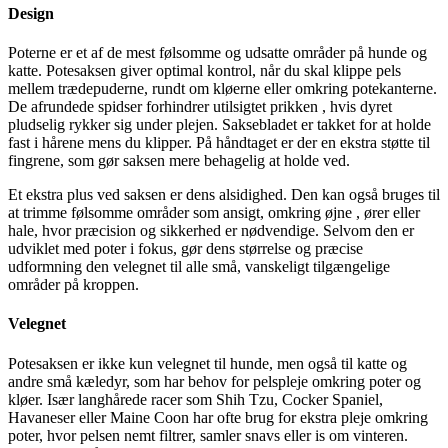
Design
Poterne er et af de mest følsomme og udsatte områder på hunde og
katte. Potesaksen giver optimal kontrol, når du skal klippe pels
mellem trædepuderne, rundt om kløerne eller omkring potekanterne.
De afrundede spidser forhindrer utilsigtet prikken , hvis dyret
pludselig rykker sig under plejen. Saksebladet er takket for at holde
fast i hårene mens du klipper. På håndtaget er der en ekstra støtte til
fingrene, som gør saksen mere behagelig at holde ved.
Et ekstra plus ved saksen er dens alsidighed. Den kan også bruges til
at trimme følsomme områder som ansigt, omkring øjne , ører eller
hale, hvor præcision og sikkerhed er nødvendige. Selvom den er
udviklet med poter i fokus, gør dens størrelse og præcise
udformning den velegnet til alle små, vanskeligt tilgængelige
områder på kroppen.
Velegnet
Potesaksen er ikke kun velegnet til hunde, men også til katte og
andre små kæledyr, som har behov for pelspleje omkring poter og
kløer. Især langhårede racer som Shih Tzu, Cocker Spaniel,
Havaneser eller Maine Coon har ofte brug for ekstra pleje omkring
poter, hvor pelsen nemt filtrer, samler snavs eller is om vinteren.