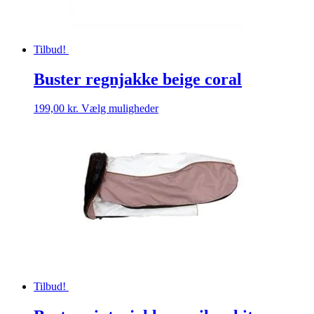
Tilbud!
Buster regnjakke beige coral
Dette
199,00
kr.
Vælg muligheder
vare
har
flere
varianter.
Mulighederne
kan
vælges
på
varesiden
Tilbud!