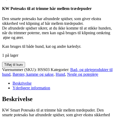
KW Potesaks til at trimme hår mellem trædepuder
Den smarte potesaks har afrundede spidser, som giver ekstra
sikkerhed ved klipning af hår mellem trædepuder.
De afrundede spidser sikrer, at du ikke komme til at stikke hunden,
når du trimmer poterne, men kan også bruges til klipning omkring
øjne og ører.
Kan bruges til både hund, kat og andre kæledyr.
1 på lager
KW
Tilføj til kurv
Smart
Varenummer (SKU):
HSS03
Kategorier:
Bad- og plejeprodukter til
Potesaks
hund
,
Børster, kamme og sakse
,
Hund
,
Negle og potepleje
antal
Beskrivelse
Yderligere information
Beskrivelse
KW Smart Potesaks til at trimme hår mellem trædepuder. Den
smarte potesaks har afrundede spidser, som giver ekstra sikkerhed