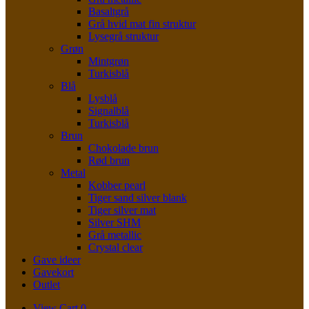
Basaltgrå
Grå hvid mat fin struktur
Lysegrå struktur
Grøn
Mintgrøn
Turkisblå
Blå
Lysblå
Signalblå
Turkisblå
Brun
Chokolade brun
Rød brun
Metal
Kobber pearl
Tiger sand silver blank
Tiger silver mat
Silver SHM
Grå metallic
Crystal clear
Gave ideer
Gavekort
Outlet
View
View Cart
0