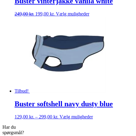
Buster vinterjakke vanila white
Den
Den
Dette
249,00
kr.
199,00
kr.
Vælg muligheder
oprindelige
aktuelle
vare
pris
pris
har
var:
er:
flere
249,00 kr..
199,00 kr..
varianter.
Mulighederne
kan
vælges
på
varesiden
Tilbud!
Buster softshell navy dusty blue
Prisinterval:
Dette
129,00
kr.
–
299,00
kr.
Vælg muligheder
129,00 kr.
vare
Har du
til
har
spørgsmål?
299,00 kr.
flere