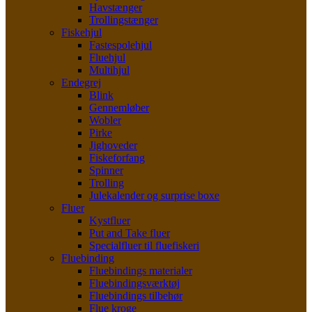
Havstænger
Trollingstænger
Fiskehjul
Fastespolehjul
Fluehjul
Multihjul
Endegrej
Blink
Gennemløber
Wobler
Pirke
Jighoveder
Fiskeforfang
Spinner
Trolling
Julekalender og surprise boxe
Fluer
Kystfluer
Put and Take fluer
Specialfluer til fluefiskeri
Fluebinding
Fluebindings materialer
Fluebindingsværktøj
Fluebindings tilbehør
Flue kroge