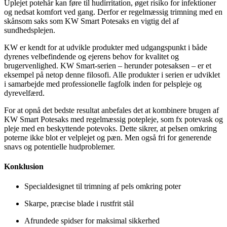
Uplejet potehår kan føre til hudirritation, øget risiko for infektioner
og nedsat komfort ved gang. Derfor er regelmæssig trimning med en
skånsom saks som KW Smart Potesaks en vigtig del af
sundhedsplejen.
KW er kendt for at udvikle produkter med udgangspunkt i både
dyrenes velbefindende og ejerens behov for kvalitet og
brugervenlighed. KW Smart-serien – herunder potesaksen – er et
eksempel på netop denne filosofi. Alle produkter i serien er udviklet
i samarbejde med professionelle fagfolk inden for pelspleje og
dyrevelfærd.
For at opnå det bedste resultat anbefales det at kombinere brugen af
KW Smart Potesaks med regelmæssig potepleje, som fx potevask og
pleje med en beskyttende potevoks. Dette sikrer, at pelsen omkring
poterne ikke blot er velplejet og pæn. Men også fri for generende
snavs og potentielle hudproblemer.
Konklusion
Specialdesignet til trimning af pels omkring poter
Skarpe, præcise blade i rustfrit stål
Afrundede spidser for maksimal sikkerhed