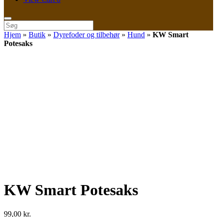
shopping
cart
Søg
efter:
Hjem
»
Butik
»
Dyrefoder og tilbehør
»
Hund
»
KW Smart
Potesaks
KW Smart Potesaks
99,00
kr.