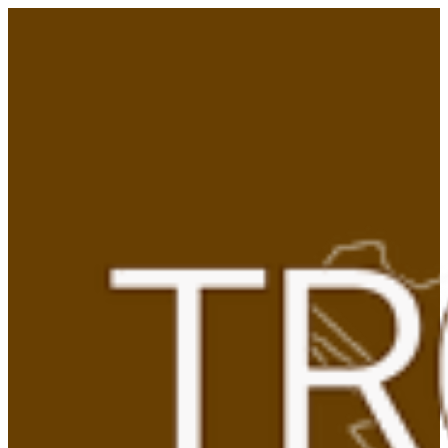
Gå
til
indhold