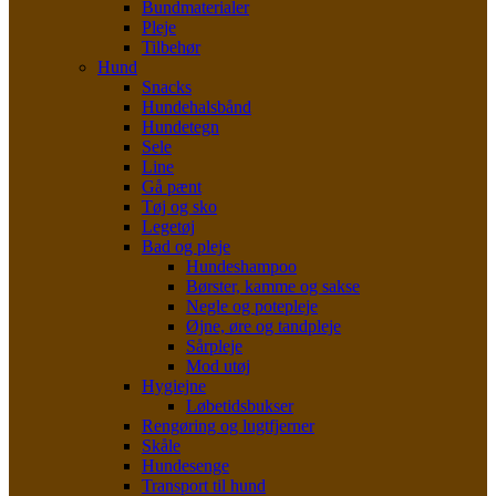
Bundmaterialer
Pleje
Tilbehør
Hund
Snacks
Hundehalsbånd
Hundetegn
Sele
Line
Gå pænt
Tøj og sko
Legetøj
Bad og pleje
Hundeshampoo
Børster, kamme og sakse
Negle og potepleje
Øjne, øre og tandpleje
Sårpleje
Mod utøj
Hygiejne
Løbetidsbukser
Rengøring og lugtfjerner
Skåle
Hundesenge
Transport til hund