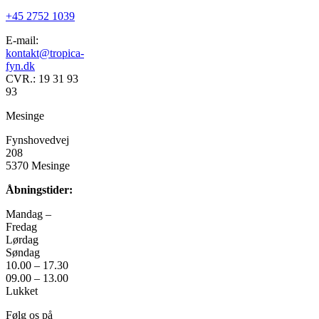
varianter.
+45 2752 1039
Mulighederne
kan
E-mail:
vælges
kontakt@tropica-
på
fyn.dk
varesiden
CVR.: 19 31 93
93
Mesinge
Fynshovedvej
208
5370 Mesinge
Åbningstider:
Mandag –
Fredag
Lørdag
Søndag
10.00 – 17.30
09.00 – 13.00
Lukket
Følg os på