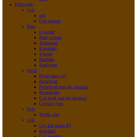
Pulverlak
Gul
gul
Gul orange
Rød
Lyserød
Rød orange
Tomatrød
Koralrød
Vinrød
Rødlilla
Rød brun
Hvid
Hvid glans 65
Perlehvid
Perlehvid mat fin struktur
Perlebeige
Grå hvid mat fin struktur
Crystal clear
Sort
Trafik sort
Grå
Lys grå glans 85
Kiselgrå
Grå metallic