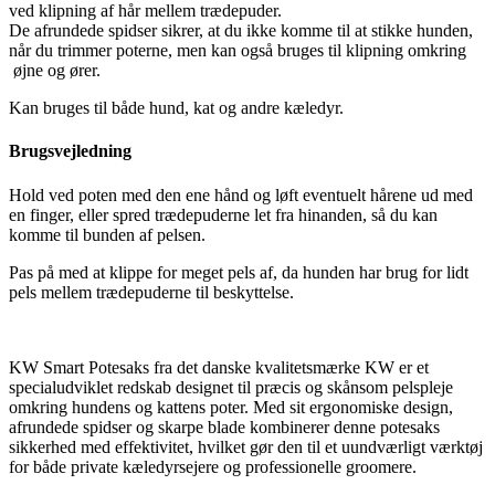
ved klipning af hår mellem trædepuder.
De afrundede spidser sikrer, at du ikke komme til at stikke hunden,
når du trimmer poterne, men kan også bruges til klipning omkring
øjne og ører.
Kan bruges til både hund, kat og andre kæledyr.
Brugsvejledning
Hold ved poten med den ene hånd og løft eventuelt hårene ud med
en finger, eller spred trædepuderne let fra hinanden, så du kan
komme til bunden af pelsen.
Pas på med at klippe for meget pels af, da hunden har brug for lidt
pels mellem trædepuderne til beskyttelse.
KW Smart Potesaks fra det danske kvalitetsmærke KW er et
specialudviklet redskab designet til præcis og skånsom pelspleje
omkring hundens og kattens poter. Med sit ergonomiske design,
afrundede spidser og skarpe blade kombinerer denne potesaks
sikkerhed med effektivitet, hvilket gør den til et uundværligt værktøj
for både private kæledyrsejere og professionelle groomere.