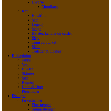
Diverse
Mundkurv
Kat
Halsbånd
Sele
Legetøj
Senge
Børster, kamme og carder
Pleje
Transport til kat
Skåle
Toiletter & tilbehør
Beklædning
Jakke
Veste
Bukser
Skjorter
Sæt
Regntøj
Hatte & Huer
Plejemidler
Fiskegrej
Fiskestænger
Fluestænger
Spinnestænger