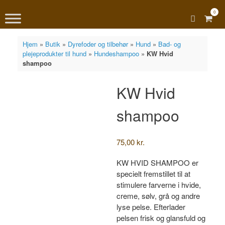
0
View
shopp
cart
Hjem
»
Butik
»
Dyrefoder og tilbehør
»
Hund
»
Bad- og
plejeprodukter til hund
»
Hundeshampoo
»
KW Hvid
shampoo
KW Hvid
shampoo
75,00
kr.
KW HVID SHAMPOO er
specielt fremstillet til at
stimulere farverne i hvide,
creme, sølv, grå og andre
lyse pelse. Efterlader
pelsen frisk og glansfuld og