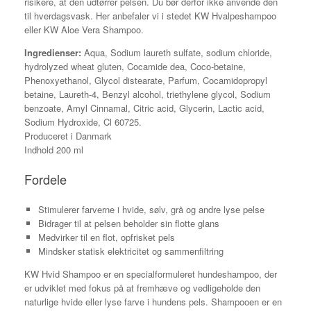
risikere, at den udtørrer pelsen. Du bør derfor ikke anvende den
til hverdagsvask. Her anbefaler vi i stedet KW Hvalpeshampoo
eller KW Aloe Vera Shampoo.
Ingredienser:
Aqua, Sodium laureth sulfate, sodium chloride,
hydrolyzed wheat gluten, Cocamide dea, Coco-betaine,
Phenoxyethanol, Glycol distearate, Parfum, Cocamidopropyl
betaine, Laureth-4, Benzyl alcohol, triethylene glycol, Sodium
benzoate, Amyl Cinnamal, Citric acid, Glycerin, Lactic acid,
Sodium Hydroxide, Cl 60725.
Produceret i Danmark
Indhold 200 ml
Fordele
Stimulerer farverne i hvide, sølv, grå og andre lyse pelse
Bidrager til at pelsen beholder sin flotte glans
Medvirker til en flot, opfrisket pels
Mindsker statisk elektricitet og sammenfiltring
KW Hvid Shampoo er en specialformuleret hundeshampoo, der
er udviklet med fokus på at fremhæve og vedligeholde den
naturlige hvide eller lyse farve i hundens pels. Shampooen er en