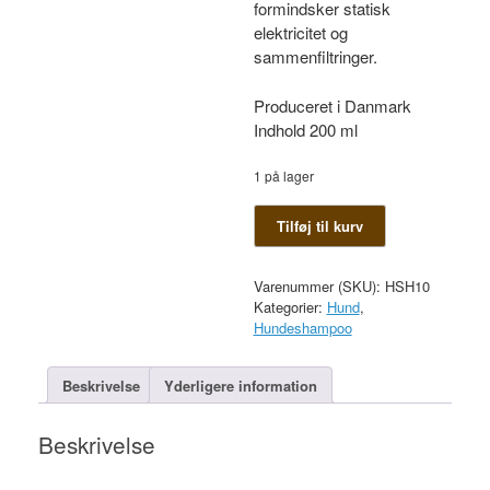
formindsker statisk
elektricitet og
sammenfiltringer.
Produceret i Danmark
Indhold 200 ml
1 på lager
KW
Tilføj til kurv
Hvid
shampoo
antal
Varenummer (SKU):
HSH10
Kategorier:
Hund
,
Hundeshampoo
Beskrivelse
Yderligere information
Beskrivelse