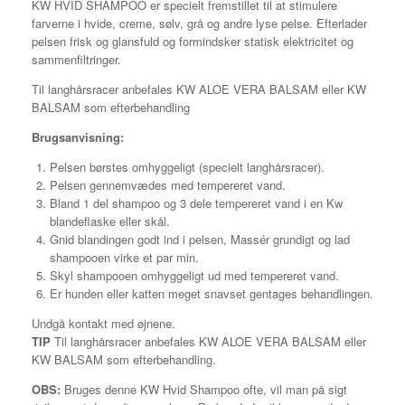
KW HVID SHAMPOO er specielt fremstillet til at stimulere
farverne i hvide, creme, sølv, grå og andre lyse pelse. Efterlader
pelsen frisk og glansfuld og formindsker statisk elektricitet og
sammenfiltringer.
Til langhårsracer anbefales KW ALOE VERA BALSAM eller KW
BALSAM som efterbehandling
Brugsanvisning:
Pelsen børstes omhyggeligt (specielt langhårsracer).
Pelsen gennemvædes med tempereret vand.
Bland 1 del shampoo og 3 dele tempereret vand i en Kw
blandeflaske eller skål.
Gnid blandingen godt ind i pelsen, Massér grundigt og lad
shampooen virke et par min.
Skyl shampooen omhyggeligt ud med tempereret vand.
Er hunden eller katten meget snavset gentages behandlingen.
Undgå kontakt med øjnene.
TIP
Til langhårsracer anbefales KW ALOE VERA BALSAM eller
KW BALSAM som efterbehandling.
OBS:
Bruges denne KW Hvid Shampoo ofte, vil man på sigt