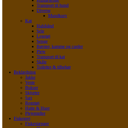
Hundesenge
Transport til hund
Diverse
Mundkurv
Kat
Halsbånd
Sele
Legetøj
Senge
Børster, kamme og carder
Pleje
Transport til kat
Skåle
Toiletter & tilbehør
Beklædning
Jakke
Veste
Bukser
Skjorter
Sæt
Regntøj
Hatte & Huer
Plejemidler
Fiskegrej
Fiskestænger