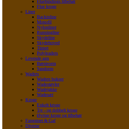
Fluebindings tilbehør
Flue kroge
Liner
Backinline
Monofil
Nylonliner
Runningline
Skydeline
Skydehoved
Tippet
Polyleaders
Levende agn
Børsteorm
Sandorm
Waders
Waders bukser
Wadestøvler
Wadejakke
Wadesæt
Kroge
Enkelt kroge
Tre - og dobbelt kroge
Øvrige kroge og tilbehør
Fangstnet & Gaf
Diverse