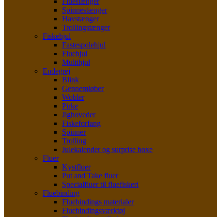
Fluestænger
Spinnestænger
Havstænger
Trollingstænger
Fiskehjul
Fastespolehjul
Fluehjul
Multihjul
Endegrej
Blink
Gennemløber
Wobler
Pirke
Jighoveder
Fiskeforfang
Spinner
Trolling
Julekalender og surprise boxe
Fluer
Kystfluer
Put and Take fluer
Specialfluer til fluefiskeri
Fluebinding
Fluebindings materialer
Fluebindingsværktøj