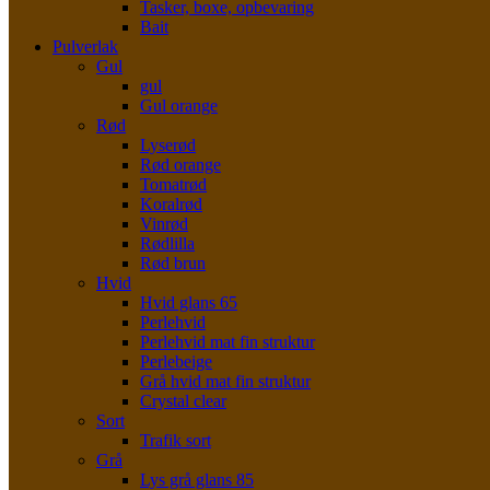
Tasker, boxe, opbevaring
Bait
Pulverlak
Gul
gul
Gul orange
Rød
Lyserød
Rød orange
Tomatrød
Koralrød
Vinrød
Rødlilla
Rød brun
Hvid
Hvid glans 65
Perlehvid
Perlehvid mat fin struktur
Perlebeige
Grå hvid mat fin struktur
Crystal clear
Sort
Trafik sort
Grå
Lys grå glans 85