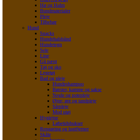
Hø og Halm
Bundmaterialer
Pleje
Tilbehør
Hund
Snacks
Hundehalsbånd
Hundetegn
Sele
Line
Gå pænt
Tøj og sko
Legetøj
Bad og pleje
Hundeshampoo
Børster, kamme og sakse
Negle og potepleje
Øjne, øre og tandpleje
Sårpleje
Mod utøj
Hygiejne
Løbetidsbukser
Rengøring og lugtfjerner
Skåle