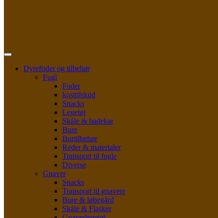
Dyrefoder og tilbehør
Fugl
Foder
kosttilskud
Snacks
Legetøj
Skåle & badekar
Bure
Burtilbehør
Reder & materialer
Transport til fugle
Diverse
Gnaver
Snacks
Transport til gnavere
Bure & løbegård
Skåle & Flasker
Gnaverlegetøj