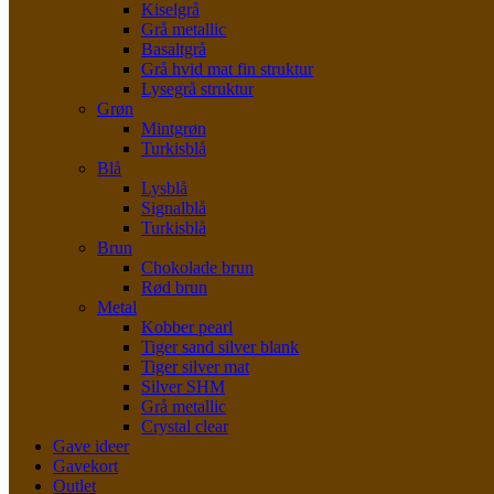
Kiselgrå
Grå metallic
Basaltgrå
Grå hvid mat fin struktur
Lysegrå struktur
Grøn
Mintgrøn
Turkisblå
Blå
Lysblå
Signalblå
Turkisblå
Brun
Chokolade brun
Rød brun
Metal
Kobber pearl
Tiger sand silver blank
Tiger silver mat
Silver SHM
Grå metallic
Crystal clear
Gave ideer
Gavekort
Outlet