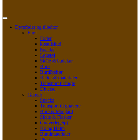
Dyrefoder og tilbehør
Fugl
Foder
kosttilskud
Snacks
Legetøj
Skåle & badekar
Bure
Burtilbehør
Reder & materialer
Transport til fugle
Diverse
Gnaver
Snacks
Transport til gnavere
Bure & løbegård
Skåle & Flasker
Gnaverlegetøj
Hø og Halm
Bundmaterialer
Pleje