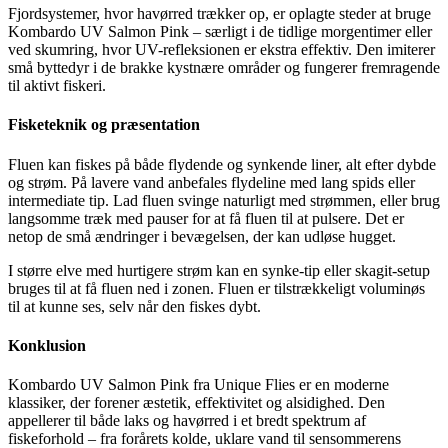
Fjordsystemer, hvor havørred trækker op, er oplagte steder at bruge
Kombardo UV Salmon Pink – særligt i de tidlige morgentimer eller
ved skumring, hvor UV-refleksionen er ekstra effektiv. Den imiterer
små byttedyr i de brakke kystnære områder og fungerer fremragende
til aktivt fiskeri.
Fisketeknik og præsentation
Fluen kan fiskes på både flydende og synkende liner, alt efter dybde
og strøm. På lavere vand anbefales flydeline med lang spids eller
intermediate tip. Lad fluen svinge naturligt med strømmen, eller brug
langsomme træk med pauser for at få fluen til at pulsere. Det er
netop de små ændringer i bevægelsen, der kan udløse hugget.
I større elve med hurtigere strøm kan en synke-tip eller skagit-setup
bruges til at få fluen ned i zonen. Fluen er tilstrækkeligt voluminøs
til at kunne ses, selv når den fiskes dybt.
Konklusion
Kombardo UV Salmon Pink fra Unique Flies er en moderne
klassiker, der forener æstetik, effektivitet og alsidighed. Den
appellerer til både laks og havørred i et bredt spektrum af
fiskeforhold – fra forårets kolde, uklare vand til sensommerens