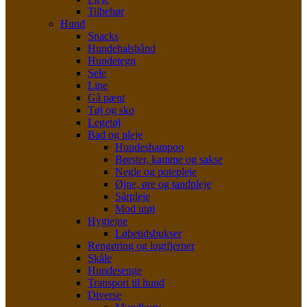
Tilbehør
Hund
Snacks
Hundehalsbånd
Hundetegn
Sele
Line
Gå pænt
Tøj og sko
Legetøj
Bad og pleje
Hundeshampoo
Børster, kamme og sakse
Negle og potepleje
Øjne, øre og tandpleje
Sårpleje
Mod utøj
Hygiejne
Løbetidsbukser
Rengøring og lugtfjerner
Skåle
Hundesenge
Transport til hund
Diverse