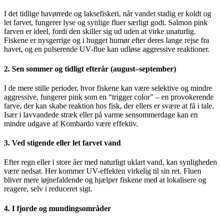
I det tidlige havørrede og laksefiskeri, når vandet stadig er koldt og
let farvet, fungerer lyse og synlige fluer særligt godt. Salmon pink
farven er ideel, fordi den skiller sig ud uden at virke unaturlig.
Fiskene er nysgerrige og i hugget humør efter deres lange rejse fra
havet, og en pulserende UV-flue kan udløse aggressive reaktioner.
2. Sen sommer og tidligt efterår (august–september)
I de mere stille perioder, hvor fiskene kan være selektive og mindre
aggressive, fungerer pink som en “trigger color” – en provokerende
farve, der kan skabe reaktion hos fisk, der ellers er svære at få i tale.
Især i lavvandede stræk eller på varme sensommerdage kan en
mindre udgave af Kombardo være effektiv.
3. Ved stigende eller let farvet vand
Efter regn eller i store åer med naturligt uklart vand, kan synligheden
være nedsat. Her kommer UV-effekten virkelig til sin ret. Fluen
bliver mere iøjnefaldende og hjælper fiskene med at lokalisere og
reagere, selv i reduceret sigt.
4. I fjorde og mundingsområder