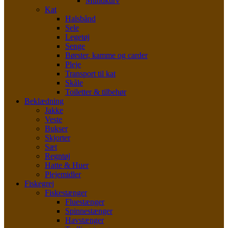
Mundkurv
Kat
Halsbånd
Sele
Legetøj
Senge
Børster, kamme og carder
Pleje
Transport til kat
Skåle
Toiletter & tilbehør
Beklædning
Jakke
Veste
Bukser
Skjorter
Sæt
Regntøj
Hatte & Huer
Plejemidler
Fiskegrej
Fiskestænger
Fluestænger
Spinnestænger
Havstænger