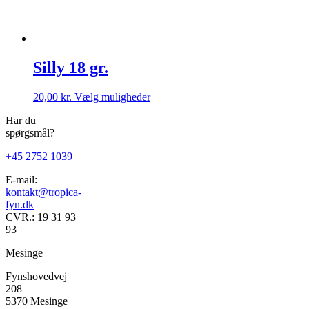
Silly 18 gr.
Dette
20,00
kr.
Vælg muligheder
vare
Har du
har
spørgsmål?
flere
varianter.
+45 2752 1039
Mulighederne
kan
E-mail:
vælges
kontakt@tropica-
på
fyn.dk
varesiden
CVR.: 19 31 93
93
Mesinge
Fynshovedvej
208
5370 Mesinge