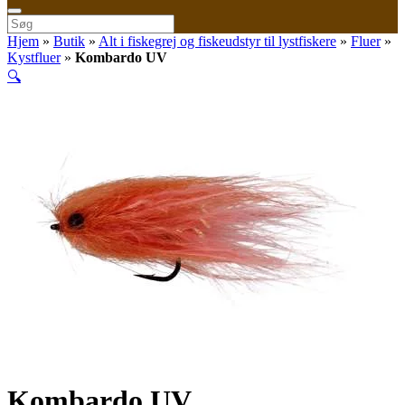
cart
Søg
efter:
Hjem
»
Butik
»
Alt i fiskegrej og fiskeudstyr til lystfiskere
»
Fluer
»
Kystfluer
»
Kombardo UV
🔍
Kombardo UV