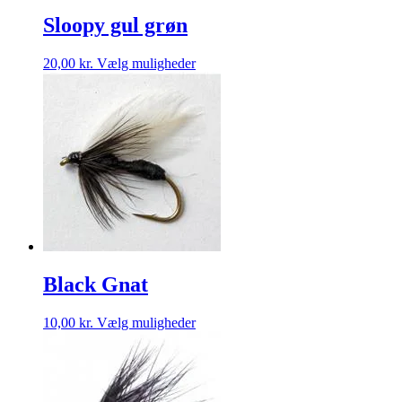
Sloopy gul grøn
Dette
20,00
kr.
Vælg muligheder
vare
har
flere
varianter.
Mulighederne
kan
vælges
på
varesiden
Black Gnat
Dette
10,00
kr.
Vælg muligheder
vare
har
flere
varianter.