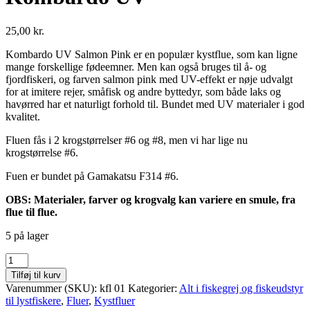
25,00
kr.
Kombardo UV Salmon Pink er en populær kystflue, som kan ligne
mange forskellige fødeemner. Men kan også bruges til å- og
fjordfiskeri, og farven salmon pink med UV-effekt er nøje udvalgt
for at imitere rejer, småfisk og andre byttedyr, som både laks og
havørred har et naturligt forhold til. Bundet med UV materialer i god
kvalitet.
Fluen fås i 2 krogstørrelser #6 og #8, men vi har lige nu
krogstørrelse #6.
Fuen er bundet på Gamakatsu F314 #6.
OBS: Materialer, farver og krogvalg kan variere en smule, fra
flue til flue.
5 på lager
Kombardo
UV
Tilføj til kurv
antal
Varenummer (SKU):
kfl 01
Kategorier:
Alt i fiskegrej og fiskeudstyr
til lystfiskere
,
Fluer
,
Kystfluer