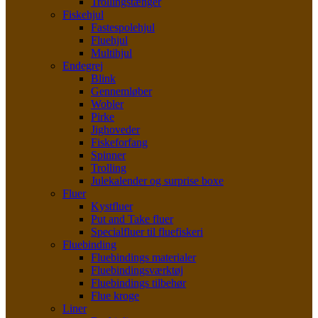
Trollingstænger
Fiskehjul
Fastespolehjul
Fluehjul
Multihjul
Endegrej
Blink
Gennemløber
Wobler
Pirke
Jighoveder
Fiskeforfang
Spinner
Trolling
Julekalender og surprise boxe
Fluer
Kystfluer
Put and Take fluer
Specialfluer til fluefiskeri
Fluebinding
Fluebindings materialer
Fluebindingsværktøj
Fluebindings tilbehør
Flue kroge
Liner