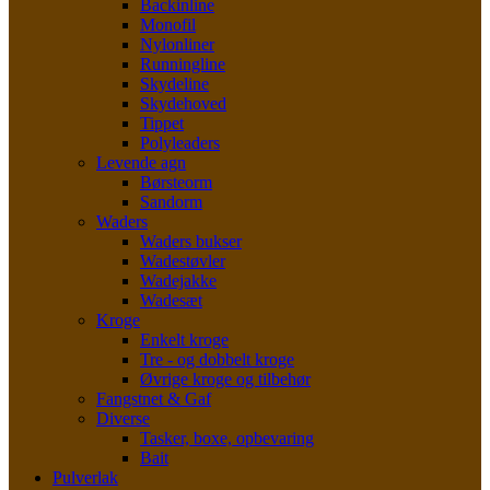
Backinline
Monofil
Nylonliner
Runningline
Skydeline
Skydehoved
Tippet
Polyleaders
Levende agn
Børsteorm
Sandorm
Waders
Waders bukser
Wadestøvler
Wadejakke
Wadesæt
Kroge
Enkelt kroge
Tre - og dobbelt kroge
Øvrige kroge og tilbehør
Fangstnet & Gaf
Diverse
Tasker, boxe, opbevaring
Bait
Pulverlak