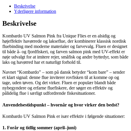
Beskrivelse
Yderligere information
Beskrivelse
Kombardo UV Salmon Pink fra Unique Flies er en alsidig og
højeffektiv havørrede og lakseflue, der kombinerer klassisk nordisk
fluebinding med moderne materialer og farvevalg. Fluen er designet
til både å- og fjordfiskeri, og farven salmon pink med UV-effekt er
nøje udvalgt for at imitere rejer, småfisk og andre byttedyr, som både
laks og havørred har et naturligt forhold til.
Navnet “Kombardo” – som på dansk betyder “kom bare” – sender
et klart signal: denne flue inviterer rovfisken til at komme op og
tage, uden tøven. Og det virker. Fluen er populær blandt både
nybegyndere og erfarne fluefiskere, der søger en effektiv og
pålidelig flue i særligt udfordrende fiskesituationer.
Anvendelsestidspunkt – hvornår og hvor virker den bedst?
Kombardo UV Salmon Pink er især effektiv i følgende situationer:
1. Forår og tidlig sommer (april–juni)