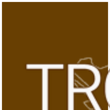
Gå
til
indhold