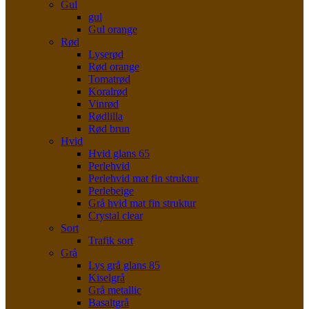
Gul
gul
Gul orange
Rød
Lyserød
Rød orange
Tomatrød
Koralrød
Vinrød
Rødlilla
Rød brun
Hvid
Hvid glans 65
Perlehvid
Perlehvid mat fin struktur
Perlebeige
Grå hvid mat fin struktur
Crystal clear
Sort
Trafik sort
Grå
Lys grå glans 85
Kiselgrå
Grå metallic
Basaltgrå