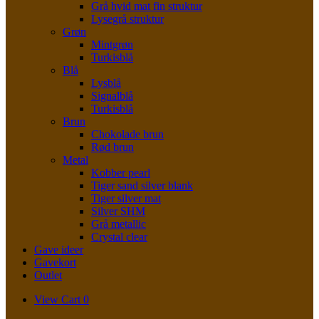
Grå hvid mat fin struktur
Lysegrå struktur
Grøn
Mintgrøn
Turkisblå
Blå
Lysblå
Signalblå
Turkisblå
Brun
Chokolade brun
Rød brun
Metal
Kobber pearl
Tiger sand silver blank
Tiger silver mat
Silver SHM
Grå metallic
Crystal clear
Gave ideer
Gavekort
Outlet
View
View Cart
0
shopping