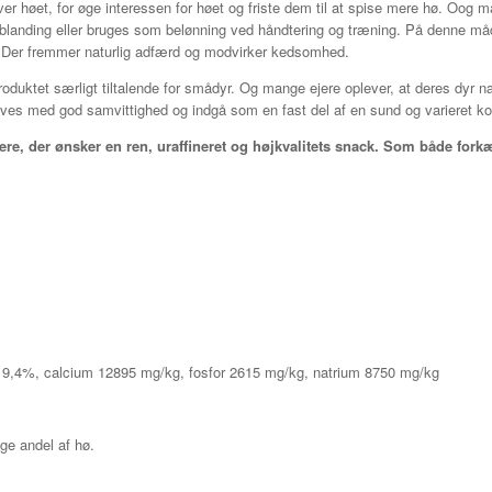
øet, for øge interessen for høet og friste dem til at spise mere hø. Oog ma
rblanding eller bruges som belønning ved håndtering og træning. På denne m
 Der fremmer naturlig adfærd og modvirker kedsomhed.
roduktet særligt tiltalende for smådyr. Og mange ejere oplever, at deres dyr n
gives med god samvittighed og indgå som en fast del af en sund og varieret ko
ere, der ønsker en ren, uraffineret og højkvalitets snack. Som både forkæ
ke 9,4%, calcium 12895 mg/kg, fosfor 2615 mg/kg, natrium 8750 mg/kg
ige andel af hø.