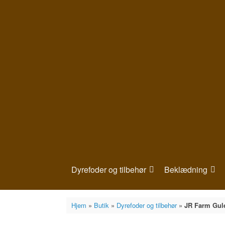
Gå
til
indhold
Dyrefoder og tilbehør
Beklædning
Hjem
»
Butik
»
Dyrefoder og tilbehør
»
JR Farm Gul