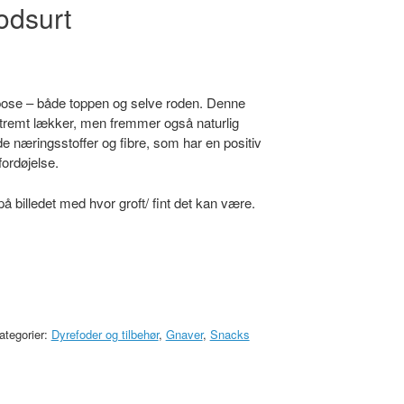
odsurt
 pose – både toppen og selve roden. Denne
stremt lækker, men fremmer også naturlig
de næringsstoffer og fibre, som har en positiv
fordøjelse.
å billedet med hvor groft/ fint det kan være.
ategorier:
Dyrefoder og tilbehør
,
Gnaver
,
Snacks