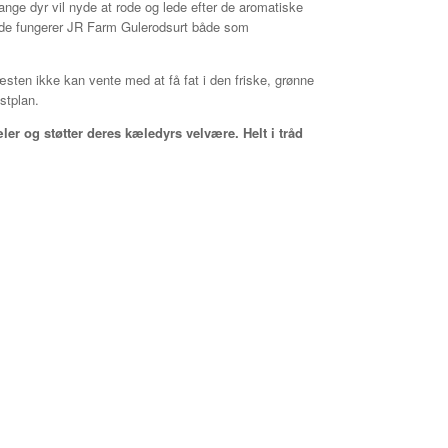
nge dyr vil nyde at rode og lede efter de aromatiske
åde fungerer JR Farm Gulerodsurt både som
æsten ikke kan vente med at få fat i den friske, grønne
stplan.
ler og støtter deres kæledyrs velvære. Helt i tråd