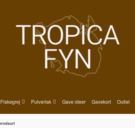
Fiskegrej
Pulverlak
Gave ideer
Gavekort
Outlet
erodsurt