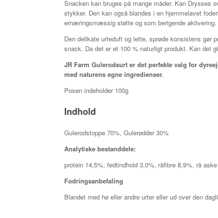
Snacken kan bruges på mange måder. Kan Drysses over h
stykker. Den kan også blandes i en hjemmelavet fode
ernæringsmæssig støtte og som berigende aktivering.
Den delikate urteduft og lette, sprøde konsistens gør p
snack. Da det er et 100 % naturligt produkt. Kan det 
JR Farm Gulerodsurt er det perfekte valg for dyreej
med naturens egne ingredienser.
Posen indeholder 100g
Indhold
Gulerodstoppe 70%, Gulerødder 30%
Analytiske bestanddele:
protein 14,5%, fedtindhold 3,0%, råfibre 8,9%, rå as
Fodringsanbefaling
Blandet med hø eller andre urter eller ud over den dagl