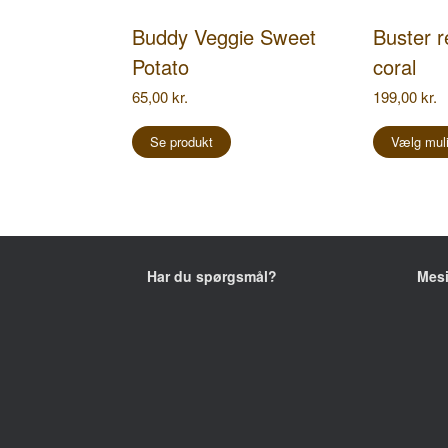
Buddy Veggie Sweet
Buster r
Potato
coral
65,00
kr.
199,00
kr.
Se produkt
Vælg mul
Har du spørgsmål?
Mes
+45 2752 1039
Fyns
5370
E-mail:
kontakt@tropica-fyn.dk
CVR.: 19 31 93 93
Åbni
Mand
Lørd