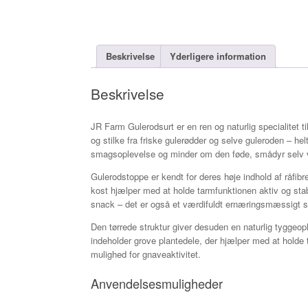
Beskrivelse
Yderligere information
Beskrivelse
JR Farm Gulerodsurt er en ren og naturlig specialitet t
og stilke fra friske gulerødder og selve guleroden – he
smagsoplevelse og minder om den føde, smådyr selv vi
Gulerodstoppe er kendt for deres høje indhold af råfib
kost hjælper med at holde tarmfunktionen aktiv og sta
snack – det er også et værdifuldt ernæringsmæssigt su
Den tørrede struktur giver desuden en naturlig tyggeopl
indeholder grove plantedele, der hjælper med at holde t
mulighed for gnaveaktivitet.
Anvendelsesmuligheder