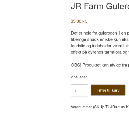
JR Farm Guler
35,00
kr.
Det er hele fra guleroden i en
fiberrige snack er ikke kun ek
tandslid og indeholder værdiful
effekt på dyrenes tarmflora og 
OBS! Produktet kan afvige fra p
2 på lager
JR
Tilføj til kurv
Farm
Gulerodsurt
antal
Varenummer (SKU):
TUJR07105
K