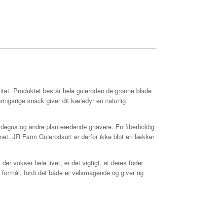
litet. Produktet består hele guleroden de grønne blade
æringsrige snack giver dit kæledyr en naturlig
er, degus og andre planteædende gnavere. En fiberholdig
met. JR Farm Gulerodsurt er derfor ikke blot en lækker
er vokser hele livet, er det vigtigt, at deres foder
e formål, fordi det både er velsmagende og giver rig