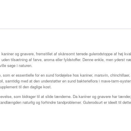
il kaniner og gnavere, fremstillet af skånsomt tørrede gulerodstoppe af høj kva
lt uden tilsætning af farve, aroma eller fyldstoffer. Denne enkle, men yderst n
lle søge i naturen.
re, som er essentielle for en sund fordøjelse hos kaniner, marsvin, chinchilla
bil, samtidig med at den understøtter en sund bakterieflora i mave-tarm-syste
pplement til den daglige kost.
evelse, som bidrager til at slide tænderne. Da kaniner og gnavere har tænder, d
andlængden naturlig og forhindre tandproblemer. Gulerodsurt er ideelt til dett