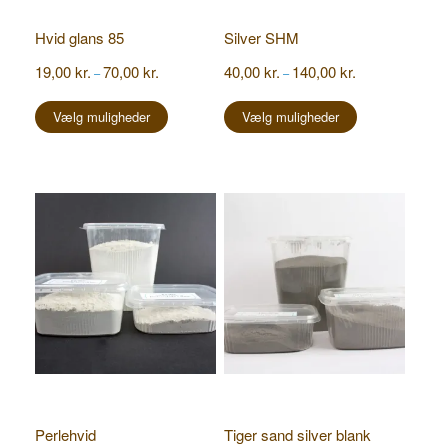
Hvid glans 85
Silver SHM
Prisinterval:
Prisinterval:
19,00
kr.
70,00
kr.
40,00
kr.
140,00
kr.
–
–
19,00 kr.
40,00 kr.
Dette
Dette
til
til
vare
vare
Vælg muligheder
Vælg muligheder
70,00 kr.
140,00 kr.
har
har
flere
flere
varianter.
varianter.
Mulighederne
Mulighederne
kan
kan
vælges
vælges
på
på
varesiden
varesiden
Perlehvid
Tiger sand silver blank