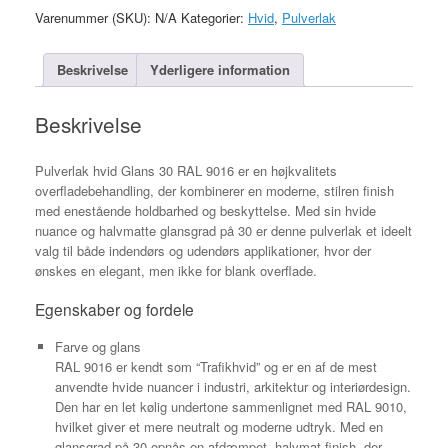
antal
Varenummer (SKU):
N/A
Kategorier:
Hvid
,
Pulverlak
Beskrivelse
Yderligere information
Beskrivelse
Pulverlak hvid Glans 30 RAL 9016 er en højkvalitets
overfladebehandling, der kombinerer en moderne, stilren finish
med enestående holdbarhed og beskyttelse. Med sin hvide
nuance og halvmatte glansgrad på 30 er denne pulverlak et ideelt
valg til både indendørs og udendørs applikationer, hvor der
ønskes en elegant, men ikke for blank overflade.
Egenskaber og fordele
Farve og glans
RAL 9016 er kendt som “Trafikhvid” og er en af de mest
anvendte hvide nuancer i industri, arkitektur og interiørdesign.
Den har en let kølig undertone sammenlignet med RAL 9010,
hvilket giver et mere neutralt og moderne udtryk. Med en
glansgrad på 30 opnås en afdæmpet, halvmat finish, der