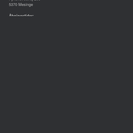
5370 Mesinge
Åbningstider:
Mandag – Fredag
10.00 – 17.30
Lørdag
09.00 – 13.00
Søndag
Lukket
Følg os på
Handelsbetingelser
Persondatapolitik
Cookie- og privatlivspolitik
Reklamation
Om Tropica Fyn
Kontakt