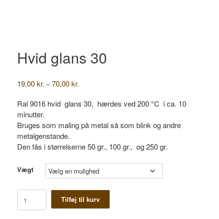
Hvid glans 30
Prisinterval:
19,00
kr.
70,00
kr.
–
19,00 kr.
til
Ral 9016 hvid glans 30, hærdes ved 200 °C i ca. 10
70,00 kr.
minutter.
Bruges som maling på metal så som blink og andre
metalgenstande.
Den fås i størrelserne 50 gr., 100 gr., og 250 gr.
Vægt
Hvid
Tilføj til kurv
glans
30