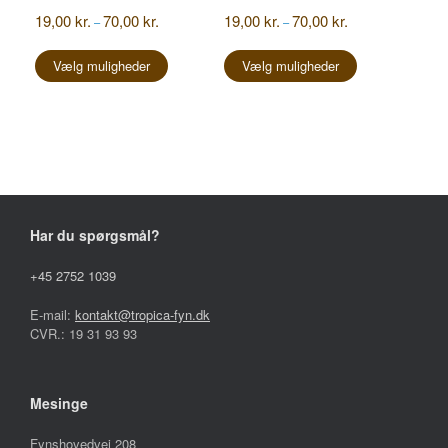
Prisinterval:
Prisinterval:
19,00
kr.
70,00
kr.
19,00
kr.
70,00
kr.
–
–
19,00 kr.
19,00 kr.
Dette
Dette
til
til
vare
vare
Vælg muligheder
Vælg muligheder
70,00 kr.
70,00 kr.
har
har
flere
flere
varianter.
varianter.
Mulighederne
Mulighederne
kan
kan
vælges
vælges
på
på
varesiden
varesiden
Har du spørgsmål?
+45 2752 1039
E-mail:
kontakt@tropica-fyn.dk
CVR.: 19 31 93 93
Mesinge
Fynshovedvej 208