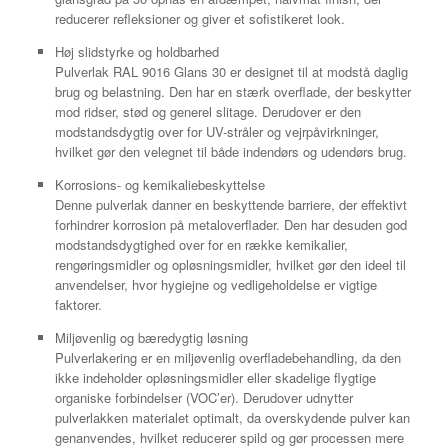
reducerer refleksioner og giver et sofistikeret look.
Høj slidstyrke og holdbarhed
Pulverlak RAL 9016 Glans 30 er designet til at modstå daglig
brug og belastning. Den har en stærk overflade, der beskytter
mod ridser, stød og generel slitage. Derudover er den
modstandsdygtig over for UV-stråler og vejrpåvirkninger,
hvilket gør den velegnet til både indendørs og udendørs brug.
Korrosions- og kemikaliebeskyttelse
Denne pulverlak danner en beskyttende barriere, der effektivt
forhindrer korrosion på metaloverflader. Den har desuden god
modstandsdygtighed over for en række kemikalier,
rengøringsmidler og opløsningsmidler, hvilket gør den ideel til
anvendelser, hvor hygiejne og vedligeholdelse er vigtige
faktorer.
Miljøvenlig og bæredygtig løsning
Pulverlakering er en miljøvenlig overfladebehandling, da den
ikke indeholder opløsningsmidler eller skadelige flygtige
organiske forbindelser (VOC’er). Derudover udnytter
pulverlakken materialet optimalt, da overskydende pulver kan
genanvendes, hvilket reducerer spild og gør processen mere