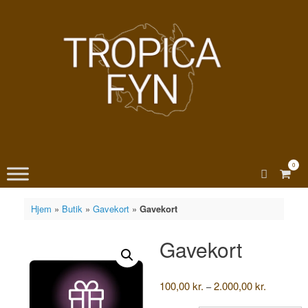
Gå
til
indhold
0
View
shopp
cart
Hjem
»
Butik
»
Gavekort
»
Gavekort
Gavekort
Prisinterva
100,00
kr.
2.000,00
kr.
–
100,00 kr.