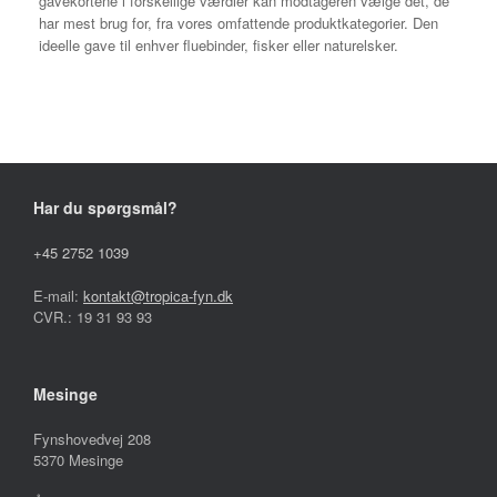
gavekortene i forskellige værdier kan modtageren vælge det, de
har mest brug for, fra vores omfattende produktkategorier. Den
ideelle gave til enhver fluebinder, fisker eller naturelsker.
Har du spørgsmål?
+45 2752 1039
E-mail:
kontakt@tropica-fyn.dk
CVR.: 19 31 93 93
Mesinge
Fynshovedvej 208
5370 Mesinge