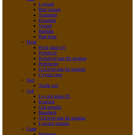
Lyserød
Rød orange
Tomatrød
Koralrød
Vinrød
Rødlilla
Rød brun
Hvid
Hvid glans 65
Perlehvid
Perlehvid mat fin struktur
Perlebeige
Grå hvid mat fin struktur
Crystal clear
Sort
Trafik sort
Grå
Lys grå glans 85
Kiselgrå
Grå metallic
Basaltgrå
Grå hvid mat fin struktur
Lysegrå struktur
Grøn
Mintgrøn