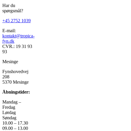
har
399,00 k
Har du
flere
spørgsmål?
varianter.
Mulighedern
+45 2752 1039
kan
vælges
E-mail:
på
kontakt@tropica-
varesiden
fyn.dk
CVR.: 19 31 93
93
Mesinge
Fynshovedvej
208
5370 Mesinge
Åbningstider:
Mandag –
Fredag
Lørdag
Søndag
10.00 – 17.30
09.00 – 13.00