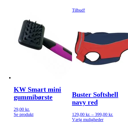
har
299,00 kr.
kan
flere
vælges
Tilbud!
varianter.
på
Mulighederne
varesiden
kan
vælges
på
varesiden
KW Smart mini
Buster Softshell
gummibørste
navy red
29,00
kr.
Prisinter
Se produkt
129,00
kr.
–
399,00
kr.
Dette
129,00 k
Vælg muligheder
vare
til