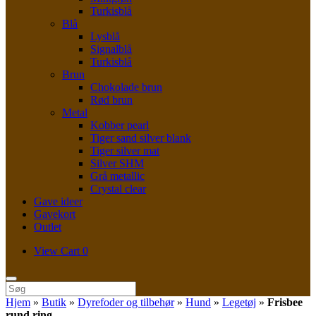
Turkisblå
Blå
Lysblå
Signalblå
Turkisblå
Brun
Chokolade brun
Rød brun
Metal
Kobber pearl
Tiger sand silver blank
Tiger silver mat
Silver SHM
Grå metallic
Crystal clear
Gave ideer
Gavekort
Outlet
View
View Cart
0
shopping
cart
Søg
efter:
Hjem
»
Butik
»
Dyrefoder og tilbehør
»
Hund
»
Legetøj
»
Frisbee
rund ring