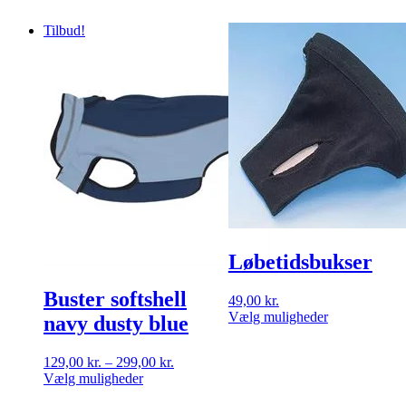
Tilbud!
Løbetidsbukser
Buster softshell
49,00
kr.
Dette
Vælg muligheder
navy dusty blue
vare
har
Prisinterval:
129,00
kr.
–
299,00
kr.
flere
Dette
129,00 kr.
Vælg muligheder
varianter.
vare
til
Mulighedern