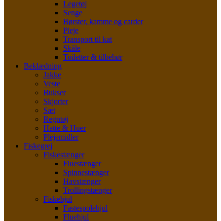
Legetøj
Senge
Børster, kamme og carder
Pleje
Transport til kat
Skåle
Toiletter & tilbehør
Beklædning
Jakke
Veste
Bukser
Skjorter
Sæt
Regntøj
Hatte & Huer
Plejemidler
Fiskegrej
Fiskestænger
Fluestænger
Spinnestænger
Havstænger
Trollingstænger
Fiskehjul
Fastespolehjul
Fluehjul