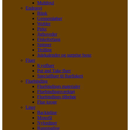
Multihjul
Endegrej
Blink
Gennemløber
Wobler
Pirke
Jighoveder
Fiskeforfang
Spinner
Trolling
Julekalender og surprise boxe
Fluer
Kystfluer
Put and Take fluer
Specialfluer til fluefiskeri
Fluebinding
Fluebindings materialer
Fluebindingsværktøj
Fluebindings tilbehør
Flue kroge
Liner
Backinline
Monofil
Nylonliner
Runningline