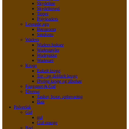
Skydeline
Skydehoved
Tippet
Polyleaders
Levende agn
Børsteorm
Sandorm
Waders
Waders bukser
Wadestøvler
Wadejakke
Wadesæt
Kroge
Enkelt kroge
Tre - og dobbelt kroge
Øvrige kroge og tilbehør
Fangstnet & Gaf
Diverse
Tasker, boxe, opbevaring
Bait
Pulverlak
Gul
gul
Gul orange
Rød