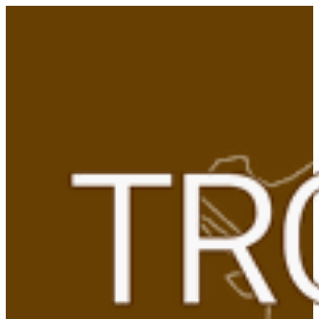
Gå
til
indhold