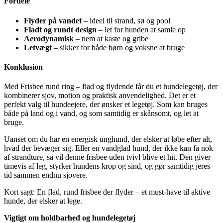
Fordele
Flyder på vandet
– ideel til strand, sø og pool
Fladt og rundt design
– let for hunden at samle op
Aerodynamisk
– nem at kaste og gribe
Letvægt
– sikker for både børn og voksne at bruge
Konklusion
Med Frisbee rund ring – flad og flydende får du et hundelegetøj, der
kombinerer sjov, motion og praktisk anvendelighed. Det er et
perfekt valg til hundeejere, der ønsker et legetøj. Som kan bruges
både på land og i vand, og som samtidig er skånsomt, og let at
bruge.
Uanset om du har en energisk unghund, der elsker at løbe efter alt,
hvad der bevæger sig. Eller en vandglad hund, der ikke kan få nok
af strandture, så vil denne frisbee uden tvivl blive et hit. Den giver
timevis af leg, styrker hundens krop og sind, og gør samtidig jeres
tid sammen endnu sjovere.
Kort sagt: En flad, rund frisbee der flyder – et must-have til aktive
hunde, der elsker at lege.
Vigtigt om holdbarhed og hundelegetøj