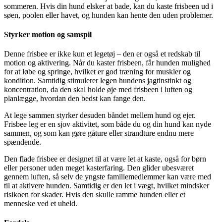
sommeren. Hvis din hund elsker at bade, kan du kaste frisbeen ud i
søen, poolen eller havet, og hunden kan hente den uden problemer.
Styrker motion og samspil
Denne frisbee er ikke kun et legetøj – den er også et redskab til
motion og aktivering. Når du kaster frisbeen, får hunden mulighed
for at løbe og springe, hvilket er god træning for muskler og
kondition. Samtidig stimulerer legen hundens jagtinstinkt og
koncentration, da den skal holde øje med frisbeen i luften og
planlægge, hvordan den bedst kan fange den.
At lege sammen styrker desuden båndet mellem hund og ejer.
Frisbee leg er en sjov aktivitet, som både du og din hund kan nyde
sammen, og som kan gøre gåture eller strandture endnu mere
spændende.
Den flade frisbee er designet til at være let at kaste, også for børn
eller personer uden meget kasterfaring. Den glider ubesværet
gennem luften, så selv de yngste familiemedlemmer kan være med
til at aktivere hunden. Samtidig er den let i vægt, hvilket mindsker
risikoen for skader. Hvis den skulle ramme hunden eller et
menneske ved et uheld.