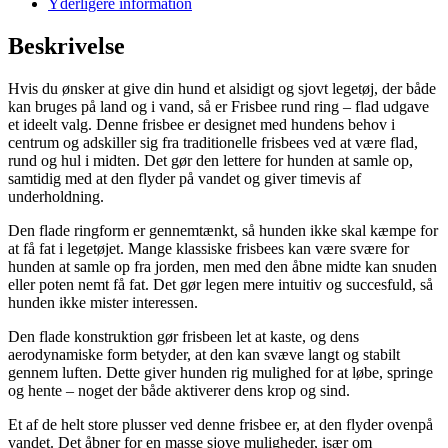
Yderligere information
Beskrivelse
Hvis du ønsker at give din hund et alsidigt og sjovt legetøj, der både
kan bruges på land og i vand, så er Frisbee rund ring – flad udgave
et ideelt valg. Denne frisbee er designet med hundens behov i
centrum og adskiller sig fra traditionelle frisbees ved at være flad,
rund og hul i midten. Det gør den lettere for hunden at samle op,
samtidig med at den flyder på vandet og giver timevis af
underholdning.
Den flade ringform er gennemtænkt, så hunden ikke skal kæmpe for
at få fat i legetøjet. Mange klassiske frisbees kan være svære for
hunden at samle op fra jorden, men med den åbne midte kan snuden
eller poten nemt få fat. Det gør legen mere intuitiv og succesfuld, så
hunden ikke mister interessen.
Den flade konstruktion gør frisbeen let at kaste, og dens
aerodynamiske form betyder, at den kan svæve langt og stabilt
gennem luften. Dette giver hunden rig mulighed for at løbe, springe
og hente – noget der både aktiverer dens krop og sind.
Et af de helt store plusser ved denne frisbee er, at den flyder ovenpå
vandet. Det åbner for en masse sjove muligheder, især om