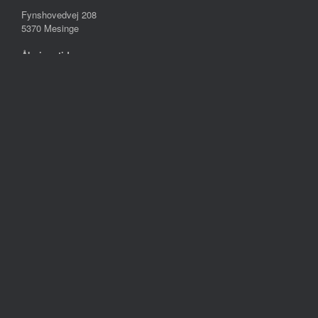
Fynshovedvej 208
5370 Mesinge
Åbningstider:
Mandag – Fredag
10.00 – 17.30
Lørdag
09.00 – 13.00
Søndag
Lukket
Følg os på
Handelsbetingelser
Persondatapolitik
Cookie- og privatlivspolitik
Reklamation
Om Tropica Fyn
Kontakt