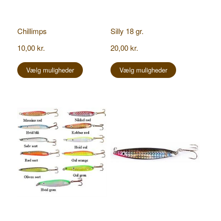
Chillimps
Silly 18 gr.
10,00
kr.
20,00
kr.
Dette
Dette
vare
vare
Vælg muligheder
Vælg muligheder
har
har
flere
flere
varianter.
varianter.
Mulighederne
Mulighederne
kan
kan
vælges
vælges
på
på
varesiden
varesiden