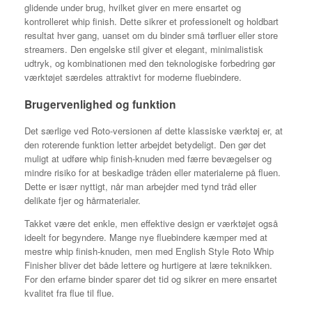
glidende under brug, hvilket giver en mere ensartet og
kontrolleret whip finish. Dette sikrer et professionelt og holdbart
resultat hver gang, uanset om du binder små tørfluer eller store
streamers. Den engelske stil giver et elegant, minimalistisk
udtryk, og kombinationen med den teknologiske forbedring gør
værktøjet særdeles attraktivt for moderne fluebindere.
Brugervenlighed og funktion
Det særlige ved Roto-versionen af dette klassiske værktøj er, at
den roterende funktion letter arbejdet betydeligt. Den gør det
muligt at udføre whip finish-knuden med færre bevægelser og
mindre risiko for at beskadige tråden eller materialerne på fluen.
Dette er især nyttigt, når man arbejder med tynd tråd eller
delikate fjer og hårmaterialer.
Takket være det enkle, men effektive design er værktøjet også
ideelt for begyndere. Mange nye fluebindere kæmper med at
mestre whip finish-knuden, men med English Style Roto Whip
Finisher bliver det både lettere og hurtigere at lære teknikken.
For den erfarne binder sparer det tid og sikrer en mere ensartet
kvalitet fra flue til flue.