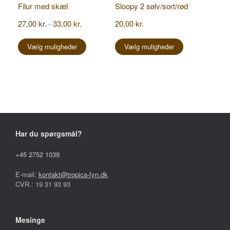
Filur med skæl
Sloopy 2 sølv/sort/rød
Prisinterval:
27,00
kr.
33,00
kr.
20,00
kr.
–
27,00 kr.
Dette
Dette
til
vare
vare
Vælg muligheder
Vælg muligheder
33,00 kr.
har
har
flere
flere
varianter.
varianter.
Mulighederne
Mulighederne
kan
kan
vælges
vælges
på
på
varesiden
varesiden
Har du spørgsmål?
+45 2752 1039
E-mail:
kontakt@tropica-fyn.dk
CVR.: 19 31 93 93
Mesinge