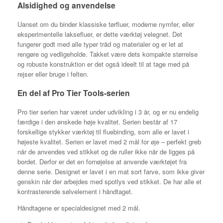
Alsidighed og anvendelse
Uanset om du binder klassiske tørfluer, moderne nymfer, eller
eksperimentelle laksefluer, er dette værktøj velegnet. Det
fungerer godt med alle typer tråd og materialer og er let at
rengøre og vedligeholde. Takket være dets kompakte størrelse
og robuste konstruktion er det også ideelt til at tage med på
rejser eller bruge i felten.
En del af Pro Tier Tools-serien
Pro tier serien har været under udvikling i 3 år, og er nu endelig
færdige i den ønskede høje kvalitet. Serien består af 17
forskellige stykker værktøj til fluebinding, som alle er lavet i
højeste kvalitet. Serien er lavet med 2 mål for øje – perfekt greb
når de anvendes ved stikket og de ruller ikke når de ligges på
bordet. Derfor er det en fornøjelse at anvende værktøjet fra
denne serie. Designet er lavet i en mat sort farve, som ikke giver
genskin når der arbejdes med spotlys ved stikket. De har alle et
kontrasterende sølvelement i håndtaget.
Håndtagene er specialdesignet med 2 mål.