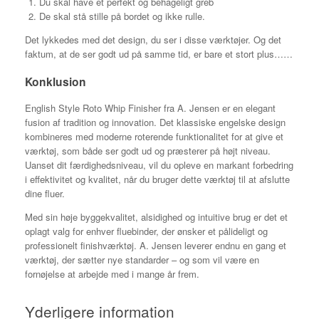
Du skal have et perfekt og behageligt greb
De skal stå stille på bordet og ikke rulle.
Det lykkedes med det design, du ser i disse værktøjer. Og det
faktum, at de ser godt ud på samme tid, er bare et stort plus……
Konklusion
English Style Roto Whip Finisher fra A. Jensen er en elegant
fusion af tradition og innovation. Det klassiske engelske design
kombineres med moderne roterende funktionalitet for at give et
værktøj, som både ser godt ud og præsterer på højt niveau.
Uanset dit færdighedsniveau, vil du opleve en markant forbedring
i effektivitet og kvalitet, når du bruger dette værktøj til at afslutte
dine fluer.
Med sin høje byggekvalitet, alsidighed og intuitive brug er det et
oplagt valg for enhver fluebinder, der ønsker et pålideligt og
professionelt finishværktøj. A. Jensen leverer endnu en gang et
værktøj, der sætter nye standarder – og som vil være en
fornøjelse at arbejde med i mange år frem.
Yderligere information