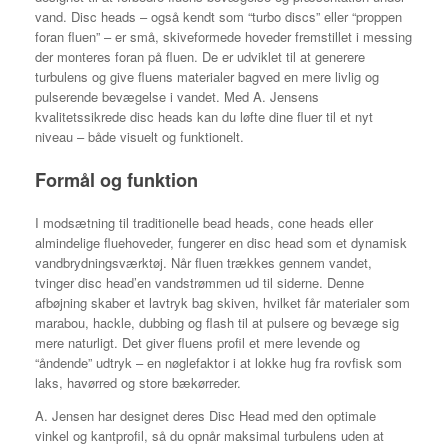
vand. Disc heads – også kendt som “turbo discs” eller “proppen
foran fluen” – er små, skiveformede hoveder fremstillet i messing
der monteres foran på fluen. De er udviklet til at generere
turbulens og give fluens materialer bagved en mere livlig og
pulserende bevægelse i vandet. Med A. Jensens
kvalitetssikrede disc heads kan du løfte dine fluer til et nyt
niveau – både visuelt og funktionelt.
Formål og funktion
I modsætning til traditionelle bead heads, cone heads eller
almindelige fluehoveder, fungerer en disc head som et dynamisk
vandbrydningsværktøj. Når fluen trækkes gennem vandet,
tvinger disc head’en vandstrømmen ud til siderne. Denne
afbøjning skaber et lavtryk bag skiven, hvilket får materialer som
marabou, hackle, dubbing og flash til at pulsere og bevæge sig
mere naturligt. Det giver fluens profil et mere levende og
“åndende” udtryk – en nøglefaktor i at lokke hug fra rovfisk som
laks, havørred og store bækørreder.
A. Jensen har designet deres Disc Head med den optimale
vinkel og kantprofil, så du opnår maksimal turbulens uden at