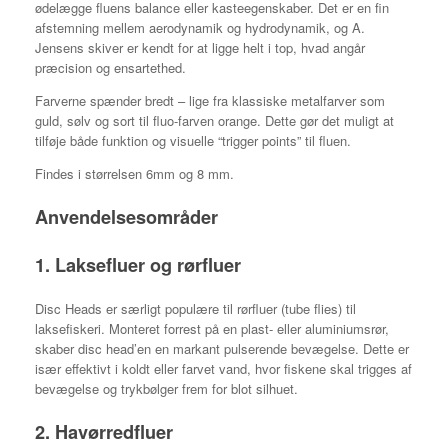
ødelægge fluens balance eller kasteegenskaber. Det er en fin
afstemning mellem aerodynamik og hydrodynamik, og A.
Jensens skiver er kendt for at ligge helt i top, hvad angår
præcision og ensartethed.
Farverne spænder bredt – lige fra klassiske metalfarver som
guld, sølv og sort til fluo-farven orange. Dette gør det muligt at
tilføje både funktion og visuelle “trigger points” til fluen.
Findes i størrelsen 6mm og 8 mm.
Anvendelsesområder
1. Laksefluer og rørfluer
Disc Heads er særligt populære til rørfluer (tube flies) til
laksefiskeri. Monteret forrest på en plast- eller aluminiumsrør,
skaber disc head’en en markant pulserende bevægelse. Dette er
især effektivt i koldt eller farvet vand, hvor fiskene skal trigges af
bevægelse og trykbølger frem for blot silhuet.
2. Havørredfluer