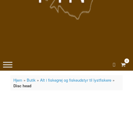
0
View
shopp
cart
Hjem
»
Butik
»
Alt i fiskegrej og fiskeudstyr til lystfiskere
»
Disc head