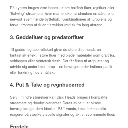
På kysten bruges disc heads i store baitfish-fluer, rejefluer eller
“flatwing”-streamere, hvor man ønsker at simulere en såret eller
nervøst svømmende byttefisk. Kombinationen af turbulens og
farve i fronten af fluen tiltrækker rovfisk fra lang afstand.
3. Geddefluer og predatorfluer
Til gedde- og aborrefiskeri giver de store disc heads en
fantastisk effekt i store fluer med bløde materialer som craft fur,
schlappen eller syntetisk flash. Det får fluen til at “puste” og
udvide sig under hvert stop – en bevægelse der imiterer panik
eller forvirring hos småfisk.
4. Put & Take og regnbueørred
Selv i mindre størrelser kan Disc Heads bruges i kompakte
streamere og “booby”-varianter. Deres evne til at skabe
bevægelse gør dem ideelle i P&T-vande, hvor fiskene ofte
reagerer på stærke visuelle signaler og aktivt svømmende fluer.
Fordele