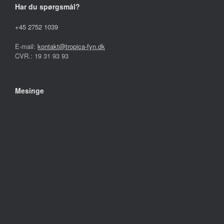
Har du spørgsmål?
+45 2752 1039
E-mail:
kontakt@tropica-fyn.dk
CVR.: 19 31 93 93
Mesinge
Fynshovedvej 208
5370 Mesinge
Åbningstider:
Mandag – Fredag
10.00 – 17.30
Lørdag
09.00 – 13.00
Søndag
Lukket
Følg os på