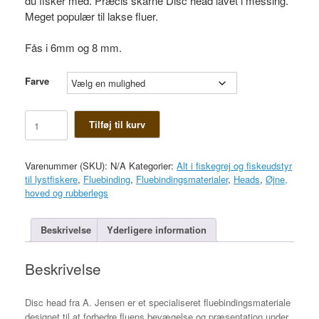
du fisker med. Præcis skårne Disc head lavet i messing.
Meget populær til lakse fluer.
Fås i 6mm og 8 mm.
Farve
Disc
Tilføj til kurv
head
antal
Varenummer (SKU):
N/A
Kategorier:
Alt i fiskegrej og fiskeudstyr
til lystfiskere
,
Fluebinding
,
Fluebindingsmaterialer
,
Heads
,
Øjne,
hoved og rubberlegs
Beskrivelse
Yderligere information
Beskrivelse
Disc head fra A. Jensen er et specialiseret fluebindingsmateriale
designet til at forbedre fluens bevægelse og præsentation under