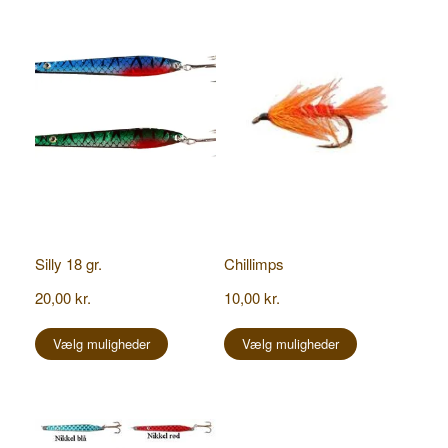
Silly 18 gr.
Chillimps
20,00
kr.
10,00
kr.
Dette
Dette
vare
vare
Vælg muligheder
Vælg muligheder
har
har
flere
flere
varianter.
varianter.
Mulighederne
Mulighederne
kan
kan