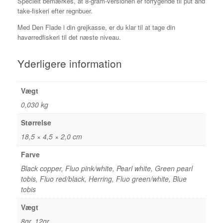
Specielt bemærkes, at 8-gram-versionen er forrygende til put and
take-fiskeri efter regnbuer.
Med Den Flade i din grejkasse, er du klar til at tage din
havørredfiskeri til det næste niveau.
Yderligere information
Vægt
0,030 kg
Størrelse
18,5 × 4,5 × 2,0 cm
Farve
Black copper, Fluo pink/white, Pearl white, Green pearl
tobis, Fluo red/black, Herring, Fluo green/white, Blue
tobis
Vægt
8gr, 12gr