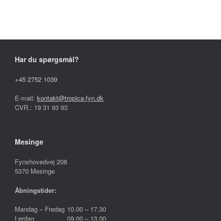
varianter.
varianter.
Mulighederne
Mulighederne
kan
kan
vælges
vælges
på
på
varesiden
varesiden
Har du spørgsmål?
+45 2752 1039
E-mail:
kontakt@tropica-fyn.dk
CVR.: 19 31 93 93
Mesinge
Fynshovedvej 208
5370 Mesinge
Åbningstider:
Mandag – Fredag
10.00 – 17.30
Lørdag
09.00 – 13.00