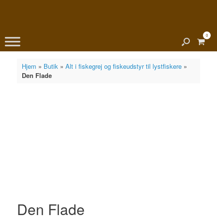
0
View
shopp
cart
Hjem
»
Butik
»
Alt i fiskegrej og fiskeudstyr til lystfiskere
»
Den Flade
Den Flade