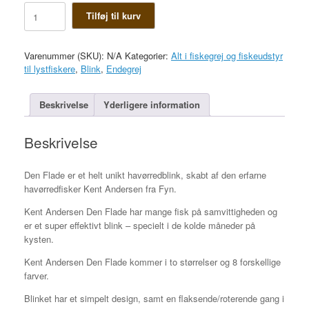
Den
Tilføj til kurv
Flade
antal
Varenummer (SKU):
N/A
Kategorier:
Alt i fiskegrej og fiskeudstyr
til lystfiskere
,
Blink
,
Endegrej
Beskrivelse
Yderligere information
Beskrivelse
Den Flade er et helt unikt havørredblink, skabt af den erfarne
havørredfisker Kent Andersen fra Fyn.
Kent Andersen Den Flade har mange fisk på samvittigheden og
er et super effektivt blink – specielt i de kolde måneder på
kysten.
Kent Andersen Den Flade kommer i to størrelser og 8 forskellige
farver.
Blinket har et simpelt design, samt en flaksende/roterende gang i