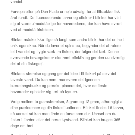
vandet.
Farvepaletten på Den Flade er nøje udvalgt for at tiltrække fisk
året rundt. De fluorescerende farver og effekter i blinket har vist
sig at være uimodståelige for havørrederne, der kan have svært
ved at modstå fristelsen.
Blinket måske ikke lige så langt som andre blink, har det en helt
unik egenskab. Når du laver et spinstop, begynder det at rotere
let i vandet og flygte væk fra fisken, der følger det tæt. Denne
svævende bevægelse er ekstremt effektiv og gør den uundværlig
del af din fiskegrej.
Blinkets størrelse og gang gør det ideelt til fiskeri på selv det
laveste vand. Du kan nemt manøvrere det igennem
blæretangsbuske og præcist placere det, hvor de fleste
havørreder opholder sig tæt på kysten.
Vælg mellem to gramstørrelser, 8 gram og 12 gram, afhængigt af
dine præferencer og din fiskesituationen. Blinket findes i 8 farver,
så uanset så kan man finde en farve som dur. Uanset om du
fisker i fjorden eller det nære kystvand. Blinket kan bruges 365
dage om året.