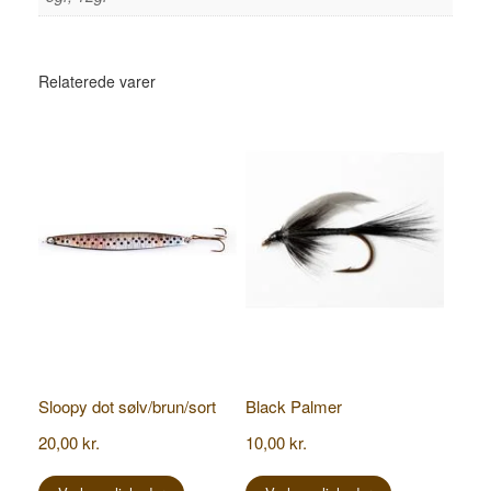
Relaterede varer
Sloopy dot sølv/brun/sort
Black Palmer
20,00
kr.
10,00
kr.
Dette
Dette