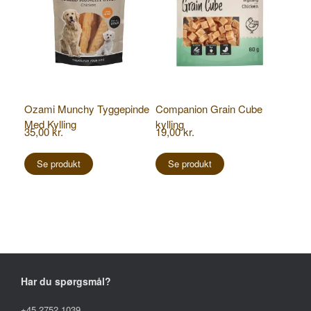
Ozami Munchy Tyggepinde
Companion Grain Cube
Med Kylling
kylling
35,00
kr.
19,00
kr.
Se produkt
Se produkt
Har du spørgsmål?
+45 2752 1039