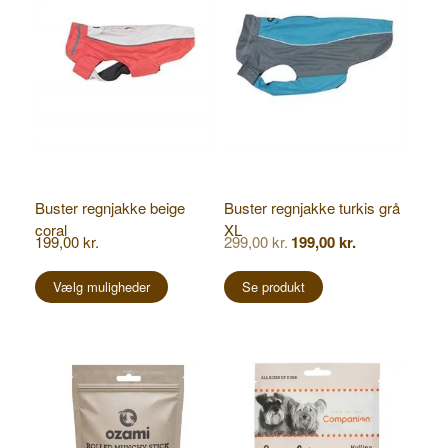
Buster regnjakke beige
Buster regnjakke turkis grå
coral
XL
Den
Den
199,00
kr.
299,00
kr.
199,00
kr.
oprindelige
aktuelle
Dette
pris
pris
vare
Vælg muligheder
Se produkt
var:
er:
299,00 kr..
199,00 kr..
har
flere
varianter.
Mulighederne
kan
vælges
på
varesiden