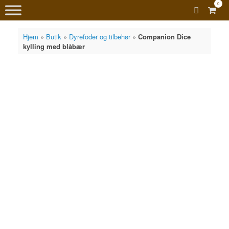
0
View
shopp
cart
Hjem
»
Butik
»
Dyrefoder og tilbehør
»
Companion Dice
kylling med blåbær