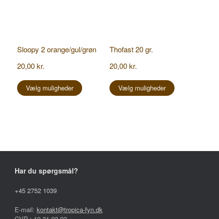
Sloopy 2 orange/gul/grøn
Thofast 20 gr.
20,00
kr.
20,00
kr.
Dette
Dette
vare
vare
Vælg muligheder
Vælg muligheder
har
har
flere
flere
varianter.
varianter.
Mulighederne
Mulighederne
kan
kan
vælges
vælges
på
på
varesiden
varesiden
Har du spørgsmål?
+45 2752 1039
E-mail:
kontakt@tropica-fyn.dk
CVR.: 19 31 93 93