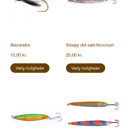
Alexandra
Sloopy dot sølv/brun/sort
10,00
kr.
20,00
kr.
Dette
Dette
vare
vare
Vælg muligheder
Vælg muligheder
har
har
flere
flere
varianter.
varianter.
Mulighederne
Mulighederne
kan
kan
vælges
vælges
på
på
varesiden
varesiden