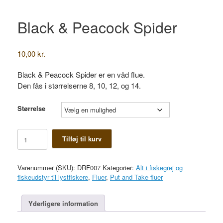
Black & Peacock Spider
10,00
kr.
Black & Peacock Spider er en våd flue.
Den fås i størrelserne 8, 10, 12, og 14.
Størrelse
Black
Tilføj til kurv
&
Peacock
Spider
Varenummer (SKU):
DRF007
Kategorier:
Alt i fiskegrej og
antal
fiskeudstyr til lystfiskere
,
Fluer
,
Put and Take fluer
Yderligere information