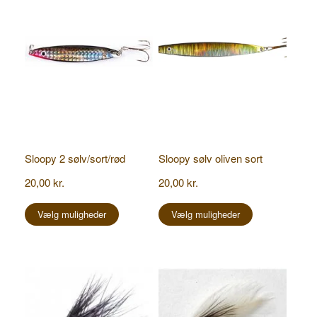
Sloopy 2 sølv/sort/rød
Sloopy sølv oliven sort
20,00
kr.
20,00
kr.
Dette
Dette
vare
vare
Vælg muligheder
Vælg muligheder
har
har
flere
flere
varianter.
varianter.
Mulighederne
Mulighederne
kan
kan
vælges
vælges
på
på