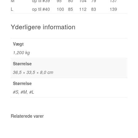
M
op til #39
95
80
104
79
137
L
op til #40
100
85
112
83
139
Yderligere information
Vægt
1,200 kg
Størrelse
36,5 × 33,5 × 8,0 cm
Størrelse
#S, #M, #L
Relaterede varer