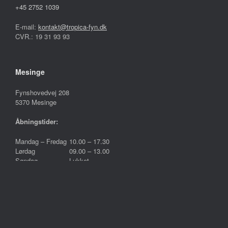
+45 2752 1039
E-mail:
kontakt@tropica-fyn.dk
CVR.: 19 31 93 93
Mesinge
Fynshovedvej 208
5370 Mesinge
Åbningstider:
Mandag – Fredag
10.00 – 17.30
Lørdag
09.00 – 13.00
Søndag
Lukket
Følg os på