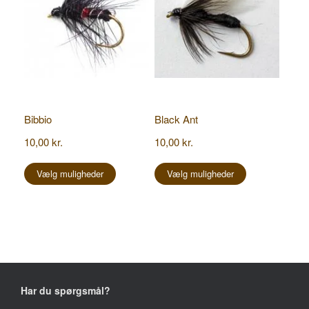
varesiden
varesiden
Bibbio
Black Ant
10,00
kr.
10,00
kr.
Dette
Dette
vare
vare
Vælg muligheder
Vælg muligheder
har
har
flere
flere
varianter.
varianter.
Mulighederne
Mulighederne
kan
kan
vælges
vælges
på
på
varesiden
varesiden
Har du spørgsmål?