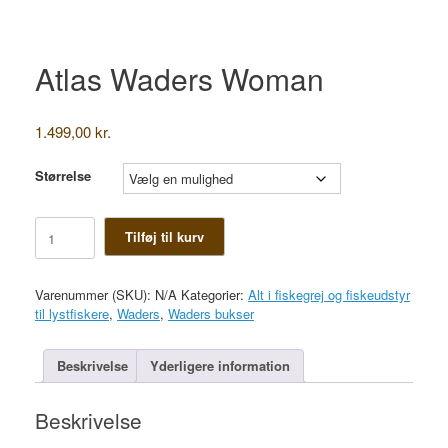
Atlas Waders Woman
1.499,00
kr.
Størrelse
Atlas
Tilføj til kurv
Waders
Woman
antal
Varenummer (SKU):
N/A
Kategorier:
Alt i fiskegrej og fiskeudstyr
til lystfiskere
,
Waders
,
Waders bukser
Beskrivelse
Yderligere information
Beskrivelse