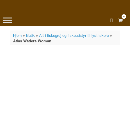
0
View
shopp
cart
Hjem
»
Butik
»
Alt i fiskegrej og fiskeudstyr til lystfiskere
»
Atlas Waders Woman