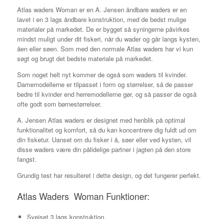
Atlas waders Woman er en A. Jensen åndbare waders er en
lavet i en 3 lags åndbare konstruktion, med de bedst mulige
materialer på markedet. De er bygget så syningerne påvirkes
mindst muligt under dit fiskeri, når du wader og går langs kysten,
åen eller søen. Som med den normale Atlas waders har vi kun
søgt og brugt det bedste materiale på markedet.
Som noget helt nyt kommer de også som waders til kvinder.
Damemodellerne er tilpasset i form og størrelser, så de passer
bedre til kvinder end herremodellerne gør, og så passer de også
ofte godt som børnestørrelser.
A. Jensen Atlas waders er designet med henblik på optimal
funktionalitet og komfort, så du kan koncentrere dig fuldt ud om
din fisketur. Uanset om du fisker i å, søer eller ved kysten, vil
disse waders være din pålidelige partner i jagten på den store
fangst.
Grundig test har resulteret i dette design, og det fungerer perfekt.
Atlas Waders Woman Funktioner:
Svejset 3 lags konstruktion.