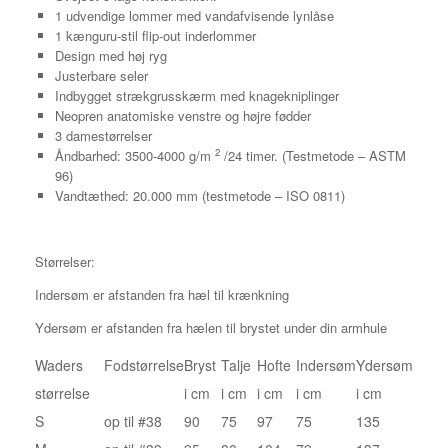
1 udvendige lommer med vandafvisende lynlåse
1 kænguru-stil flip-out inderlommer
Design med høj ryg
Justerbare seler
Indbygget strækgrusskærm med knagekniplinger
Neopren anatomiske venstre og højre fødder
3 damestørrelser
2
Åndbarhed: 3500-4000 g/m
/24 timer. (Testmetode – ASTM
96)
Vandtæthed: 20.000 mm (testmetode – ISO 0811)
Størrelser:
Indersøm er afstanden fra hæl til krænkning
Ydersøm er afstanden fra hælen til brystet under din armhule
Waders
Fodstørrelse
Bryst
Talje
Hofte
Indersøm
Ydersøm
størrelse
i cm
i cm
i cm
i cm
i cm
S
op til #38
90
75
97
75
135