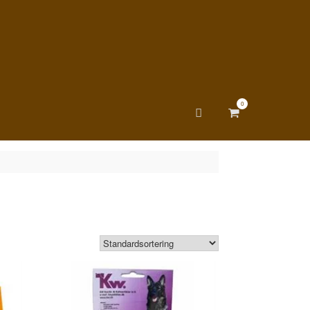
0
View
shopping
cart