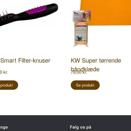
Smart Filter-knuser
KW Super tørrende
håndklæde
00
kr.
79,00
kr.
 produkt
Se produkt
inge
Følg os på