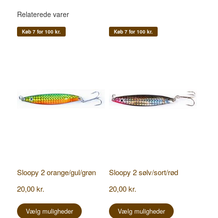
Relaterede varer
Køb 7 for 100 kr.
Køb 7 for 100 kr.
Sloopy 2 orange/gul/grøn
Sloopy 2 sølv/sort/rød
20,00
kr.
20,00
kr.
Dette
Dette
vare
vare
Vælg muligheder
Vælg muligheder