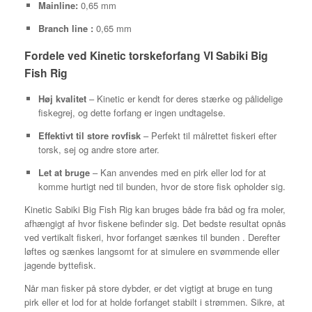
Mainline:
0,65 mm
Branch line :
0,65 mm
Fordele ved Kinetic torskeforfang VI Sabiki Big
Fish Rig
Høj kvalitet
– Kinetic er kendt for deres stærke og pålidelige
fiskegrej, og dette forfang er ingen undtagelse.
Effektivt til store rovfisk
– Perfekt til målrettet fiskeri efter
torsk, sej og andre store arter.
Let at bruge
– Kan anvendes med en pirk eller lod for at
komme hurtigt ned til bunden, hvor de store fisk opholder sig.
Kinetic Sabiki Big Fish Rig kan bruges både fra båd og fra moler,
afhængigt af hvor fiskene befinder sig. Det bedste resultat opnås
ved vertikalt fiskeri, hvor forfanget sænkes til bunden . Derefter
løftes og sænkes langsomt for at simulere en svømmende eller
jagende byttefisk.
Når man fisker på store dybder, er det vigtigt at bruge en tung
pirk eller et lod for at holde forfanget stabilt i strømmen. Sikre, at