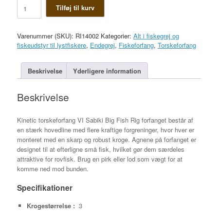
Kinetic
Tilføj til kurv
torskeforfang
VI
antal
Varenummer (SKU):
RI14002
Kategorier:
Alt i fiskegrej og
fiskeudstyr til lystfiskere
,
Endegrej
,
Fiskeforfang
,
Torskeforfang
Beskrivelse
Yderligere information
Beskrivelse
Kinetic torskeforfang VI Sabiki Big Fish Rig forfanget består af
en stærk hovedline med flere kraftige forgreninger, hvor hver er
monteret med en skarp og robust kroge. Agnene på forfanget er
designet til at efterligne små fisk, hvilket gør dem særdeles
attraktive for rovfisk. Brug en pirk eller lod som vægt for at
komme ned mod bunden.
Specifikationer
Krogestørrelse :
3