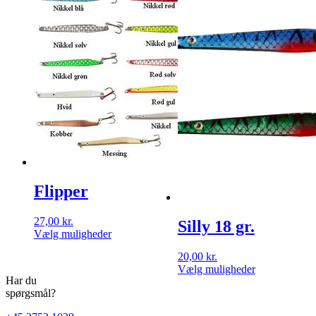
Mulighederne
kan
vælges
på
varesiden
Flipper
27,00
kr.
Silly 18 gr.
Dette
Vælg muligheder
vare
20,00
kr.
har
Dette
Vælg muligheder
flere
Har du
vare
varianter.
spørgsmål?
har
Mulighederne
flere
kan