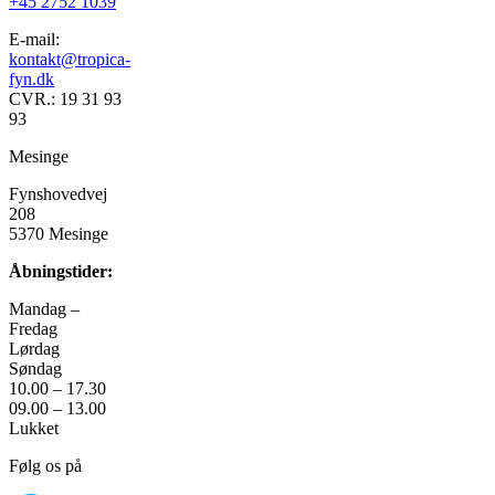
+45 2752 1039
varianter.
vælges
Mulighedern
på
E-mail:
kan
varesiden
kontakt@tropica-
vælges
fyn.dk
på
CVR.: 19 31 93
varesiden
93
Mesinge
Fynshovedvej
208
5370 Mesinge
Åbningstider:
Mandag –
Fredag
Lørdag
Søndag
10.00 – 17.30
09.00 – 13.00
Lukket
Følg os på