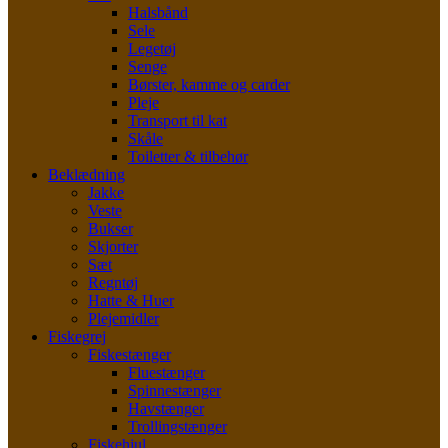
Halsbånd
Sele
Legetøj
Senge
Børster, kamme og carder
Pleje
Transport til kat
Skåle
Toiletter & tilbehør
Beklædning
Jakke
Veste
Bukser
Skjorter
Sæt
Regntøj
Hatte & Huer
Plejemidler
Fiskegrej
Fiskestænger
Fluestænger
Spinnestænger
Havstænger
Trollingstænger
Fiskehjul