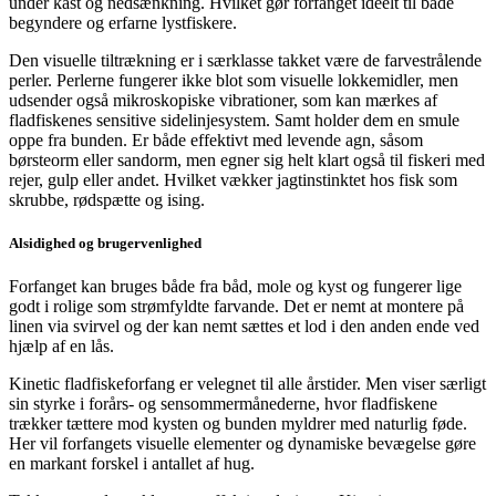
under kast og nedsænkning. Hvilket gør forfanget ideelt til både
begyndere og erfarne lystfiskere.
Den visuelle tiltrækning er i særklasse takket være de farvestrålende
perler. Perlerne fungerer ikke blot som visuelle lokkemidler, men
udsender også mikroskopiske vibrationer, som kan mærkes af
fladfiskenes sensitive sidelinjesystem. Samt holder dem en smule
oppe fra bunden. Er både effektivt med levende agn, såsom
børsteorm eller sandorm, men egner sig helt klart også til fiskeri med
rejer, gulp eller andet. Hvilket vækker jagtinstinktet hos fisk som
skrubbe, rødspætte og ising.
Alsidighed og brugervenlighed
Forfanget kan bruges både fra båd, mole og kyst og fungerer lige
godt i rolige som strømfyldte farvande. Det er nemt at montere på
linen via svirvel og der kan nemt sættes et lod i den anden ende ved
hjælp af en lås.
Kinetic fladfiskeforfang er velegnet til alle årstider. Men viser særligt
sin styrke i forårs- og sensommermånederne, hvor fladfiskene
trækker tættere mod kysten og bunden myldrer med naturlig føde.
Her vil forfangets visuelle elementer og dynamiske bevægelse gøre
en markant forskel i antallet af hug.