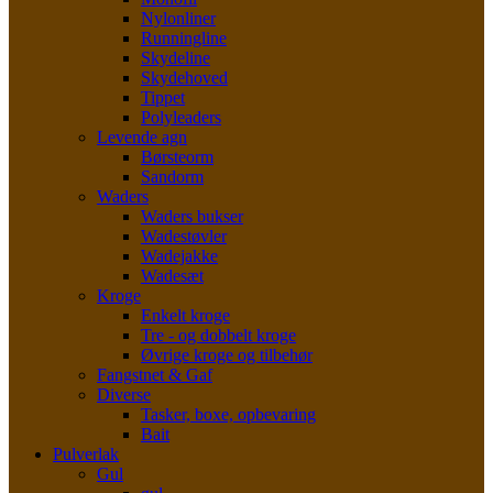
Nylonliner
Runningline
Skydeline
Skydehoved
Tippet
Polyleaders
Levende agn
Børsteorm
Sandorm
Waders
Waders bukser
Wadestøvler
Wadejakke
Wadesæt
Kroge
Enkelt kroge
Tre - og dobbelt kroge
Øvrige kroge og tilbehør
Fangstnet & Gaf
Diverse
Tasker, boxe, opbevaring
Bait
Pulverlak
Gul