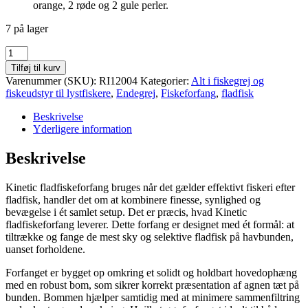
orange, 2 røde og 2 gule perler.
7 på lager
Kinetic
fladfiskeforfang
Tilføj til kurv
antal
Varenummer (SKU):
RI12004
Kategorier:
Alt i fiskegrej og
fiskeudstyr til lystfiskere
,
Endegrej
,
Fiskeforfang
,
fladfisk
Beskrivelse
Yderligere information
Beskrivelse
Kinetic fladfiskeforfang bruges når det gælder effektivt fiskeri efter
fladfisk, handler det om at kombinere finesse, synlighed og
bevægelse i ét samlet setup. Det er præcis, hvad Kinetic
fladfiskeforfang leverer. Dette forfang er designet med ét formål: at
tiltrække og fange de mest sky og selektive fladfisk på havbunden,
uanset forholdene.
Forfanget er bygget op omkring et solidt og holdbart hovedophæng
med en robust bom, som sikrer korrekt præsentation af agnen tæt på
bunden. Bommen hjælper samtidig med at minimere sammenfiltring