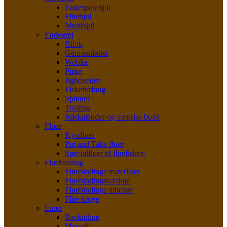
Fastespolehjul
Fluehjul
Multihjul
Endegrej
Blink
Gennemløber
Wobler
Pirke
Jighoveder
Fiskeforfang
Spinner
Trolling
Julekalender og surprise boxe
Fluer
Kystfluer
Put and Take fluer
Specialfluer til fluefiskeri
Fluebinding
Fluebindings materialer
Fluebindingsværktøj
Fluebindings tilbehør
Flue kroge
Liner
Backinline
Monofil