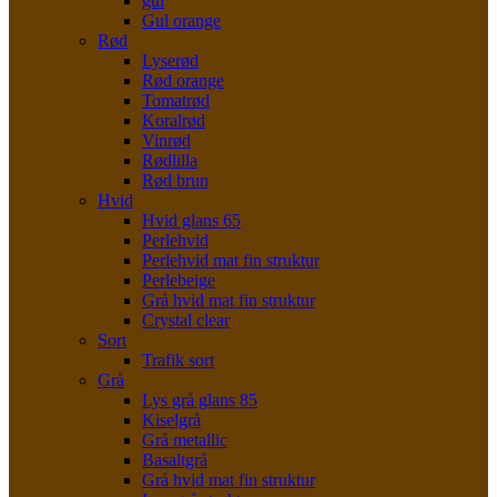
gul
Gul orange
Rød
Lyserød
Rød orange
Tomatrød
Koralrød
Vinrød
Rødlilla
Rød brun
Hvid
Hvid glans 65
Perlehvid
Perlehvid mat fin struktur
Perlebeige
Grå hvid mat fin struktur
Crystal clear
Sort
Trafik sort
Grå
Lys grå glans 85
Kiselgrå
Grå metallic
Basaltgrå
Grå hvid mat fin struktur