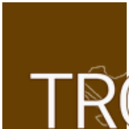
Gå
til
indhold