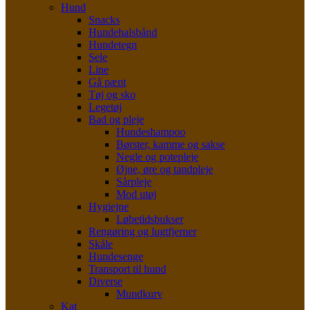
Hund
Snacks
Hundehalsbånd
Hundetegn
Sele
Line
Gå pænt
Tøj og sko
Legetøj
Bad og pleje
Hundeshampoo
Børster, kamme og sakse
Negle og potepleje
Øjne, øre og tandpleje
Sårpleje
Mod utøj
Hygiejne
Løbetidsbukser
Rengøring og lugtfjerner
Skåle
Hundesenge
Transport til hund
Diverse
Mundkurv
Kat