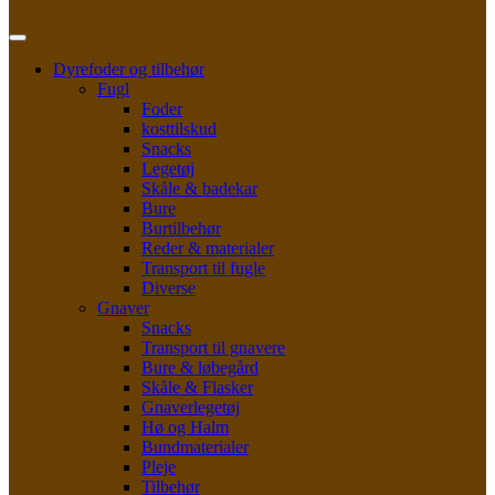
Dyrefoder og tilbehør
Fugl
Foder
kosttilskud
Snacks
Legetøj
Skåle & badekar
Bure
Burtilbehør
Reder & materialer
Transport til fugle
Diverse
Gnaver
Snacks
Transport til gnavere
Bure & løbegård
Skåle & Flasker
Gnaverlegetøj
Hø og Halm
Bundmaterialer
Pleje
Tilbehør