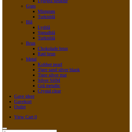
Lysegrå struktur
Grøn
Mintgrøn
Turkisblå
Blå
Lysblå
Signalblå
Turkisblå
Brun
Chokolade brun
Rød brun
Metal
Kobber pearl
Tiger sand silver blank
Tiger silver mat
Silver SHM
Grå metallic
Crystal clear
Gave ideer
Gavekort
Outlet
View
View Cart
0
shopping
cart
Søg