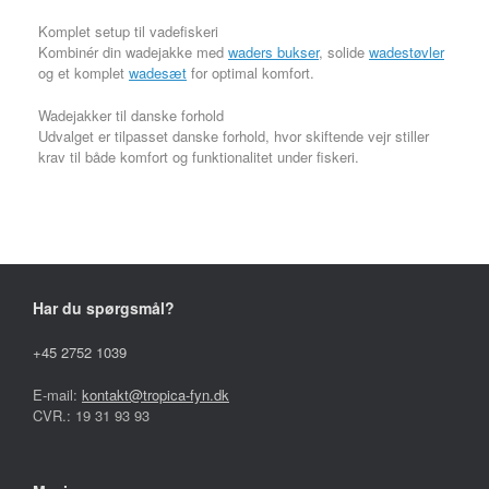
Komplet setup til vadefiskeri
Kombinér din wadejakke med
waders bukser
, solide
wadestøvler
og et komplet
wadesæt
for optimal komfort.
Wadejakker til danske forhold
Udvalget er tilpasset danske forhold, hvor skiftende vejr stiller
krav til både komfort og funktionalitet under fiskeri.
Har du spørgsmål?
+45 2752 1039
E-mail:
kontakt@tropica-fyn.dk
CVR.: 19 31 93 93