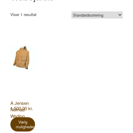
Viser 1 resultat
A Jensen
1.500,00
kr.
Nomad
Wading
Dette
vare
Vælg
Jacket
muligheder
har
flere