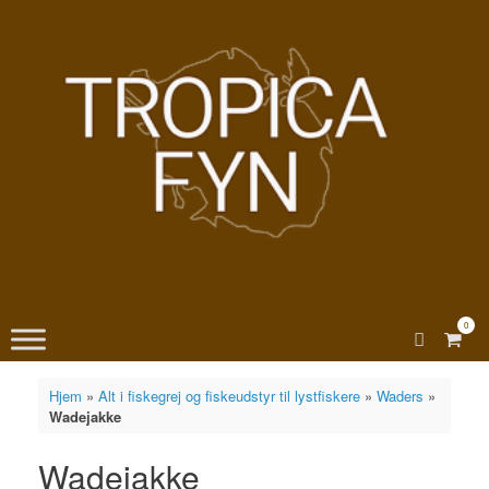
Gå
til
indhold
0
View
shopp
cart
Hjem
»
Alt i fiskegrej og fiskeudstyr til lystfiskere
»
Waders
»
Wadejakke
Wadejakke