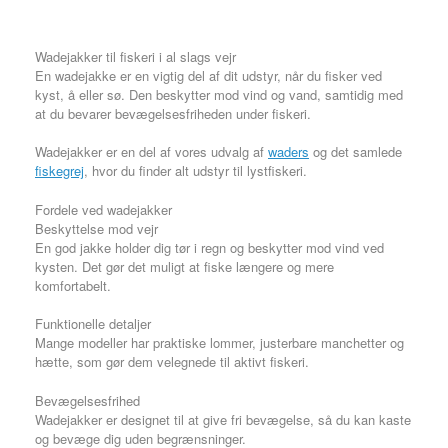
varianter.
Mulighederne
Wadejakker til fiskeri i al slags vejr
kan
En wadejakke er en vigtig del af dit udstyr, når du fisker ved
vælges
kyst, å eller sø. Den beskytter mod vind og vand, samtidig med
på
at du bevarer bevægelsesfriheden under fiskeri.
varesiden
Wadejakker er en del af vores udvalg af
waders
og det samlede
fiskegrej
, hvor du finder alt udstyr til lystfiskeri.
Fordele ved wadejakker
Beskyttelse mod vejr
En god jakke holder dig tør i regn og beskytter mod vind ved
kysten. Det gør det muligt at fiske længere og mere
komfortabelt.
Funktionelle detaljer
Mange modeller har praktiske lommer, justerbare manchetter og
hætte, som gør dem velegnede til aktivt fiskeri.
Bevægelsesfrihed
Wadejakker er designet til at give fri bevægelse, så du kan kaste
og bevæge dig uden begrænsninger.