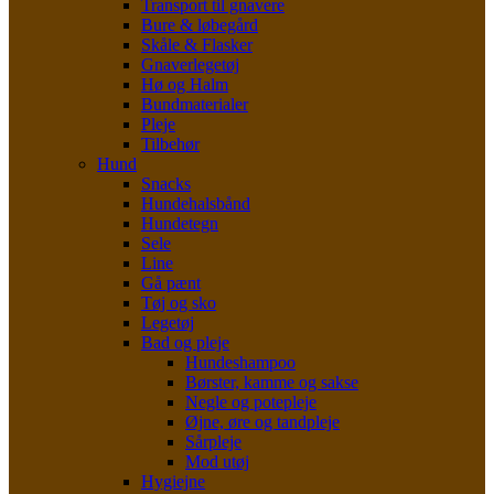
Transport til gnavere
Bure & løbegård
Skåle & Flasker
Gnaverlegetøj
Hø og Halm
Bundmaterialer
Pleje
Tilbehør
Hund
Snacks
Hundehalsbånd
Hundetegn
Sele
Line
Gå pænt
Tøj og sko
Legetøj
Bad og pleje
Hundeshampoo
Børster, kamme og sakse
Negle og potepleje
Øjne, øre og tandpleje
Sårpleje
Mod utøj
Hygiejne