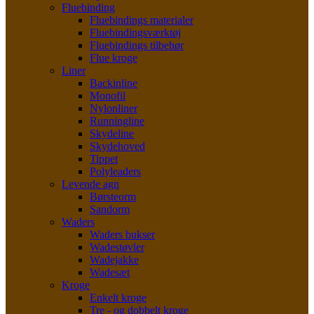
Fluebinding
Fluebindings materialer
Fluebindingsværktøj
Fluebindings tilbehør
Flue kroge
Liner
Backinline
Monofil
Nylonliner
Runningline
Skydeline
Skydehoved
Tippet
Polyleaders
Levende agn
Børsteorm
Sandorm
Waders
Waders bukser
Wadestøvler
Wadejakke
Wadesæt
Kroge
Enkelt kroge
Tre - og dobbelt kroge