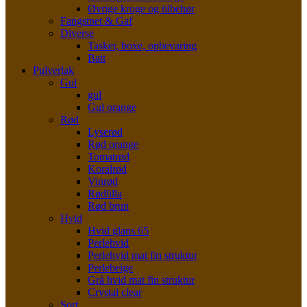
Øvrige kroge og tilbehør
Fangstnet & Gaf
Diverse
Tasker, boxe, opbevaring
Bait
Pulverlak
Gul
gul
Gul orange
Rød
Lyserød
Rød orange
Tomatrød
Koralrød
Vinrød
Rødlilla
Rød brun
Hvid
Hvid glans 65
Perlehvid
Perlehvid mat fin struktur
Perlebeige
Grå hvid mat fin struktur
Crystal clear
Sort