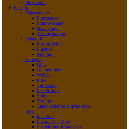
Plejemidler
Fiskegrej
Fiskestænger
Fluestænger
Spinnestænger
Havstænger
Trollingstænger
Fiskehjul
Fastespolehjul
Fluehjul
Multihjul
Endegrej
Blink
Gennemløber
Wobler
Pirke
Jighoveder
Fiskeforfang
Spinner
Trolling
Julekalender og surprise boxe
Fluer
Kystfluer
Put and Take fluer
Specialfluer til fluefiskeri