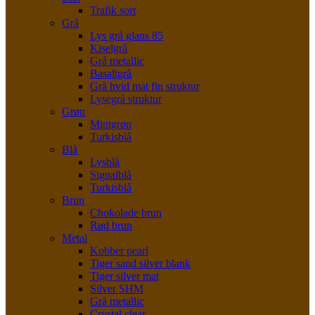
Trafik sort
Grå
Lys grå glans 85
Kiselgrå
Grå metallic
Basaltgrå
Grå hvid mat fin struktur
Lysegrå struktur
Grøn
Mintgrøn
Turkisblå
Blå
Lysblå
Signalblå
Turkisblå
Brun
Chokolade brun
Rød brun
Metal
Kobber pearl
Tiger sand silver blank
Tiger silver mat
Silver SHM
Grå metallic
Crystal clear