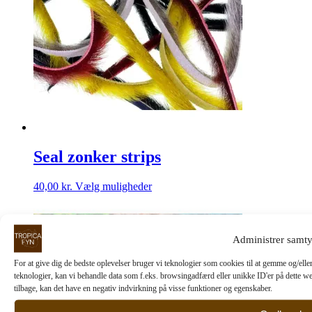
Seal zonker strips
Dette
40,00
kr.
Vælg muligheder
vare
har
flere
varianter.
Administrer samt
Mulighederne
kan
For at give dig de bedste oplevelser bruger vi teknologier som cookies til at gemme og/elle
vælges
teknologier, kan vi behandle data som f.eks. browsingadfærd eller unikke ID'er på dette we
på
tilbage, kan det have en negativ indvirkning på visse funktioner og egenskaber.
varesiden