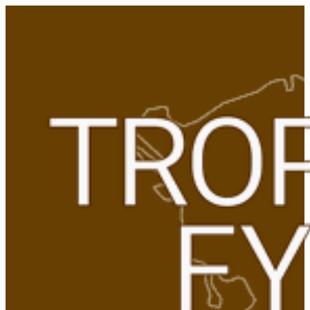
Gå
til
indhold